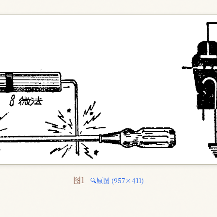
图1 
🔍原图 (957×411)