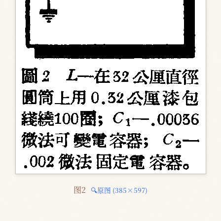
图2 
🔍原图 (385×597)