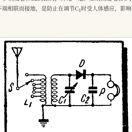
1
下端相联而接地，是防止在调节C
时受人体感应，影响