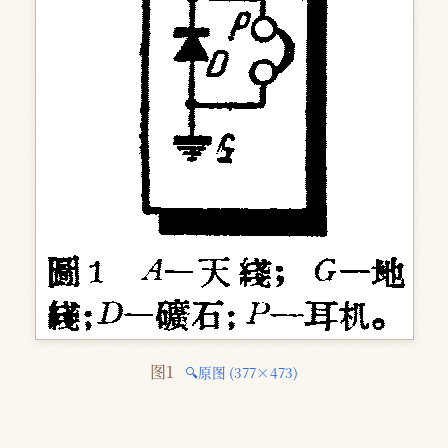
图1 
🔍原图 (377×473)