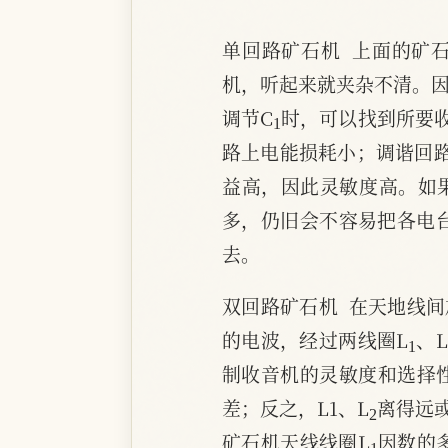
单回路矿石机  上面的
机，听起来就夹杂不清。因
1
调节C
时，可以找到所要
路上电能损耗小；调谐回路
益高，因此灵敏度高。如
多，仍旧会不容易把各电
去。
双回路矿石机  在天地线
1
的电波，经过两线圈L
、
制收音机的灵敏度和选择
2
差；反之，L1、L
离得远
1
矿石机天线线圈L
因数的