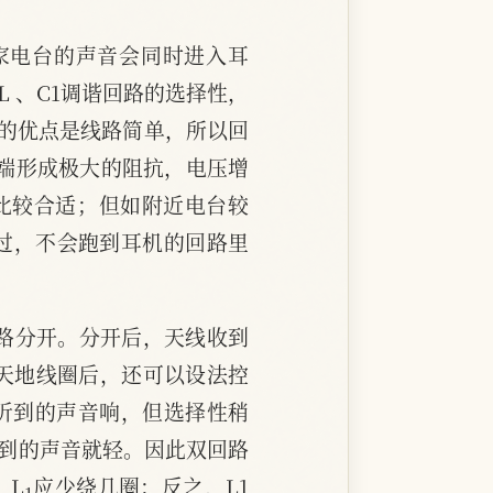
家电台的声音会同时进入耳
L 、C1调谐回路的选择性，
的优点是线路简单，所以回
两端形成极大的阻抗，电压增
比较合适；但如附近电台较
过，不会跑到耳机的回路里
回路分开。分开后，天线收到
了天地线圈后，还可以设法控
听到的声音响，但选择性稍
听到的声音就轻。因此双回路
1
，L
应少绕几圈；反之，L1