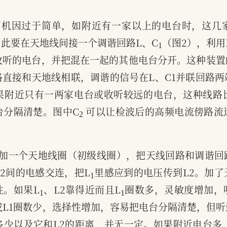
矿石机因过于简单，如附近有一家以上的电台时，这几
1
此要在天地线间接一个调谐回路L、C
（图2），利用
收听的电台，并把混在一起的其他电台分开。这种装置
直接和天地线相联，调谐的信号在L、C1并联回路
果附近只有一两家电台或收听较远的电台，这种线路
2
台分隔清楚。图中C
 可以让检波后的高频电流傍路流
间加一个天地线圈（初级线圈），把天线回路和调谐
1
L2间的电感交连，把L
里感应到的电压传到L2。加
1
1
性。如果L
、L2靠得近而且L
圈数多，灵敏度增加，
或L1圈数少，选择性增加，容易把电台分隔清楚，但
多少以及它和L2的距离，并无一定。如果附近电台多