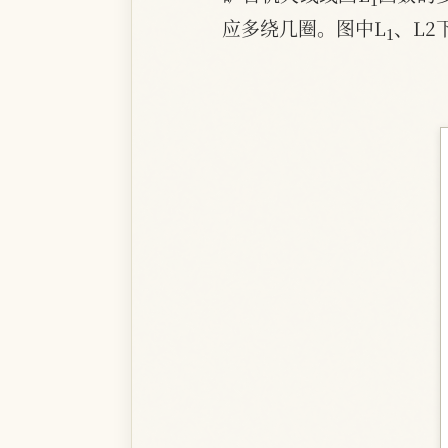
1
应多绕几圈。图中L
、L2