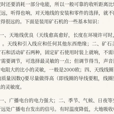
波时还要消耗一部分电能，所以一般可靠的收听距离比
更远，听得也响，对天地线的安装和零件的选择，就不
收得很远的。下面是装用矿石机的一些基本知识：
 一、天地线优良（天线愈高愈好，长度在环境许可
）。天线和引入线应和任何其他东西绝缘；二、矿石
矿石和活动矿石两种，固定矿石使用时装上就响，不需
时需要调节，可选择最灵敏的一点；但调节得当，声音
电阻大的比小的灵敏，一般是2000欧；四、天线线
的质量因数Q要尽量做得高（即线圈的导线要粗，线圈
机的灵敏度。
 一、广播电台的电力强大；二、季节、气候、日夜
听远处广播电台发出的信号。有时温度降低，大地吸收