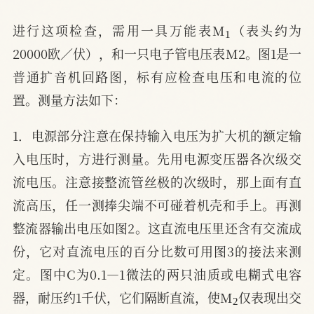
1
进行这项检查，需用一具万能表M
（表头约为
20000欧／伏），和一只电子管电压表M2。图1是一
普通扩音机回路图，标有应检查电压和电流的位
置。测量方法如下：
1．电源部分注意在保持输入电压为扩大机的额定输
入电压时，方进行测量。先用电源变压器各次级交
流电压。注意接整流管丝极的次级时，那上面有直
流高压，任一测捧尖端不可碰着机壳和手上。再测
整流器输出电压如图2。这直流电压里还含有交流成
份，它对直流电压的百分比数可用图3的接法来测
定。图中C为0.1—1微法的两只油质或电糊式电容
2
器，耐压约1千伏，它们隔断直流，使M
仅表现出交