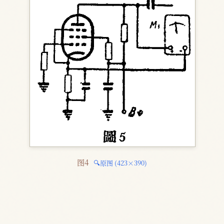
图4 
🔍原图 (423×390)