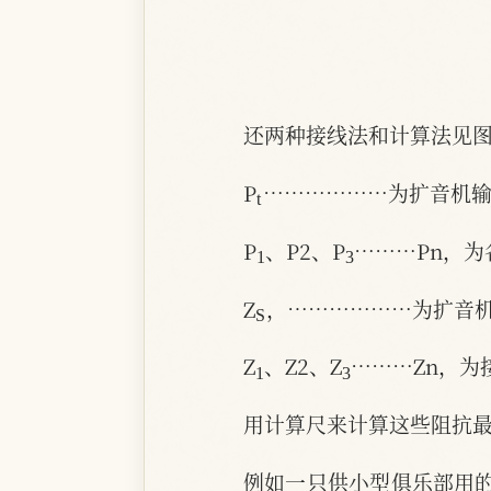
还两种接线法和计算法见图
t
P
………………为扩音机
1
3
P
、P2、P
………Pn，
S
Z
，………………为扩音
1
3
Z
、Z2、Z
………Zn，
用计算尺来计算这些阻抗
例如一只供小型俱乐部用的