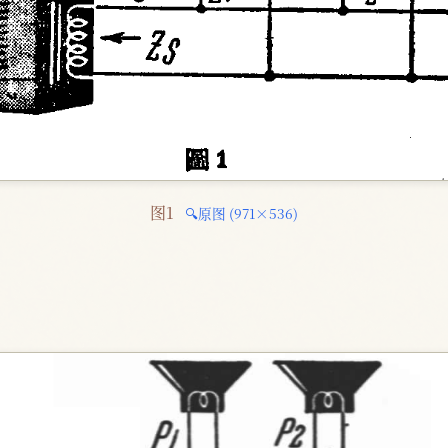
图1 
🔍原图 (971×536)