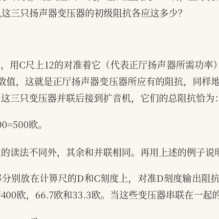
么这三只扬声器变压器的初级阻抗各应这多少？
率，用C尺上12的对准着它（代表正厅扬声器所需功率）
个数值，这就是正厅扬声器变压器所应有的阻抗，同样地
欧，这三只变压器并联后接到扩音机，它们的总阻抗恰为
500=500欧。
尺的读法不同外，其余和并联相同。再用上述的例子说
分别放在计箅尺的D和C刻度上，对准D刻度输出阻
00欧，66.7欧和33.3欧。当这些变压器串联在一