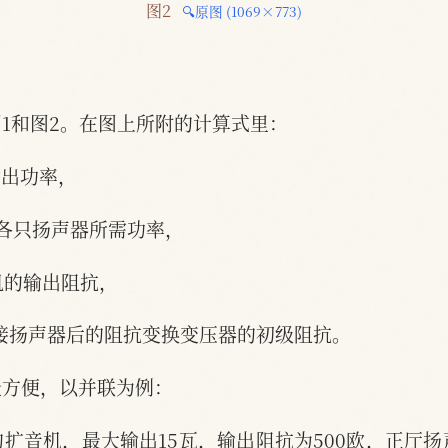
图2 
🔍原图 (1069×773)
1和图2。在图上所附的计算式里：
输出功率，
为各只扬声器所需功率，
机的输出阻抗，
为接扬声器后的阻抗变换变压器的初级阻抗。
最方便，以并联为例：
扩音机，最大输出15瓦，输出阻抗为500欧，正厅扬