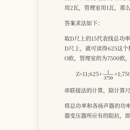
用2瓦，管理室用1瓦，那
答案求法如下：
取D尺上的15代表线总功
D尺上，就可读得625这
O欧，管理室的为7500
1
3750
Z=11;625+
+1;7
串联接法的计算，除计算
将总功率和各扬声器的功率
器变压器所应有的阻抗，即4