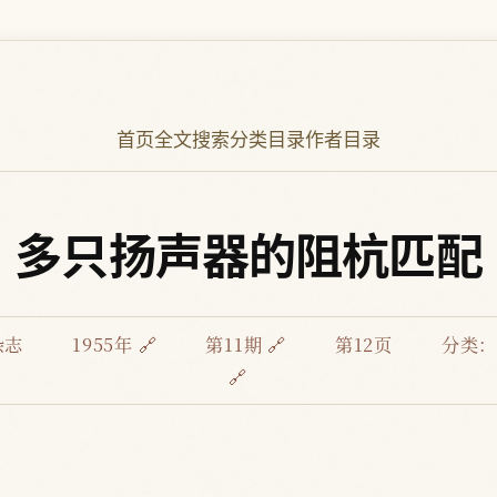
首页
全文搜索
分类目录
作者目录
多只扬声器的阻杭匹配
杂志
1955年 🔗
第11期 🔗
第12页
分类
🔗