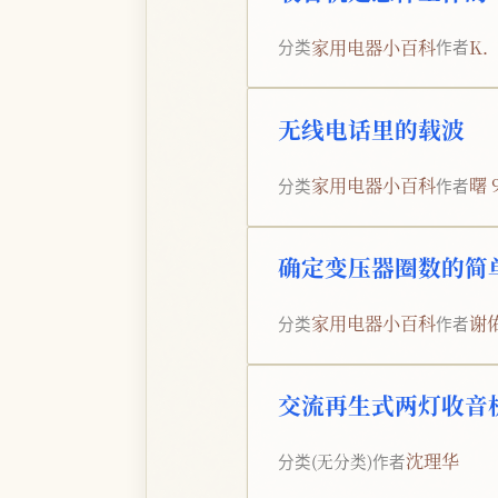
家用电器小百科
K
分类
作者
无线电话里的载波
家用电器小百科
曙 
分类
作者
确定变压器圈数的简
家用电器小百科
谢
分类
作者
交流再生式两灯收音
沈理华
分类
(无分类)
作者