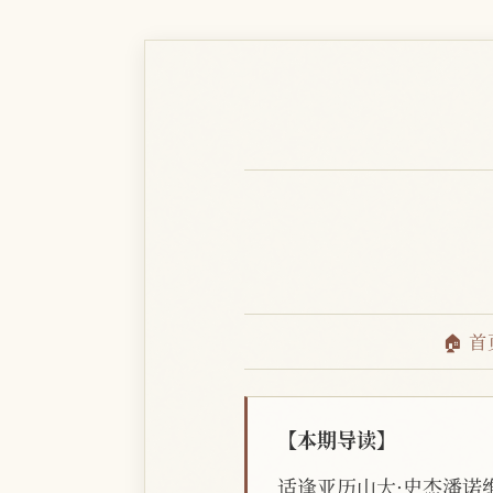
🏠 首
【本期导读】
适逢亚历山大·史杰潘诺