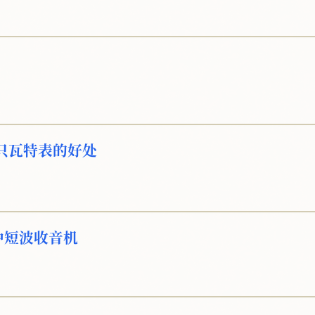
只瓦特表的好处
中短波收音机