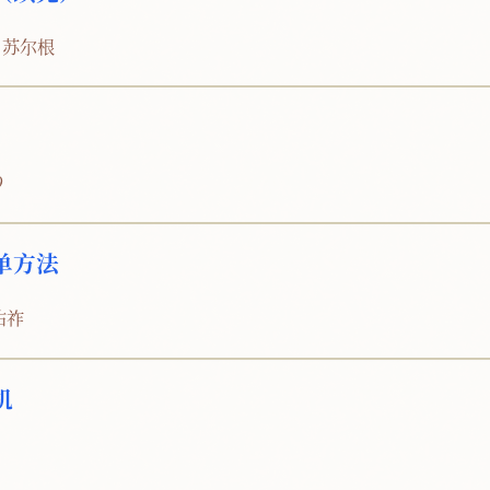
．苏尔根
9
单方法
佑祚
机