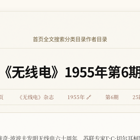
首页
全文搜索
分类目录
作者目录
《无线电》1955年第6
页
《无线电》杂志
1955年 🔗
第6期
2
维奇·波波夫发明无线电六十周年，苏联专家Γ·C·切尔耳