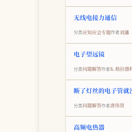
无线电接力通信
应知应会专题
刘藩
分类
作者
电子望远镜
问题解答
K.格拉德
分类
作者
断了灯丝的电子管就
问题解答
唐伟贤
分类
作者
高频电热器