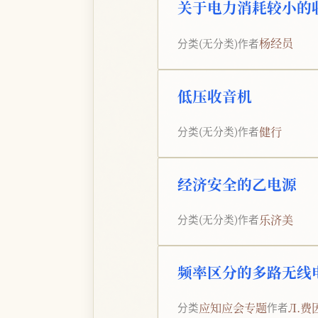
关于电力消耗较小的
杨经员
分类
(无分类)
作者
低压收音机
健行
分类
(无分类)
作者
经济安全的乙电源
乐济美
分类
(无分类)
作者
频率区分的多路无线
应知应会专题
Л.费
分类
作者