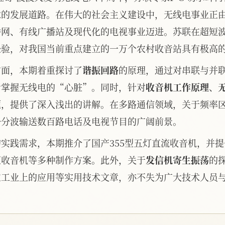
术的发展道路。在伟大的社会主义建设中，无线电事业正
播网、有线广播站及现代化的电视事业迈进。苏联在超短
经验，对我国当前重点建立的一万个农村收音站具有极高
方面，本期着重探讨了
谐振回路
的原理，通过对串联与并
者掌握无线电的“心脏”。同时，针对
收音机工作原理
、
题，提供了深入浅出的讲解。在多路通信领域，关于频率
公分波输送数百路电话及电视节目的广阔前景。
实践需求，本期推介了国产355型五灯直流收音机，并
压收音机等多种制作方案。此外，关于
发信机寄生振荡
的
在工业上的应用等实用技术文章，亦不失为广大技术人员