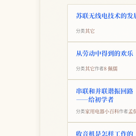
苏联无线电技术的发
其它
分类
从劳动中得到的欢乐
其它
8 佩儒
分类
作者
串联和并联谐振回路
——给初学者
家用电器小百科
孟
分类
作者
收音机是怎样工作的