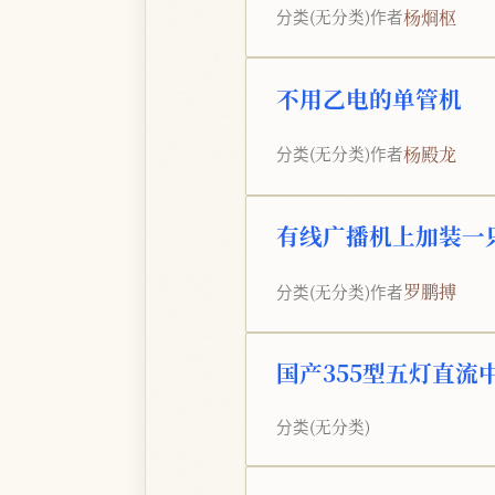
杨烱枢
分类
(无分类)
作者
不用乙电的单管机
杨殿龙
分类
(无分类)
作者
有线广播机上加装一
罗鹏搏
分类
(无分类)
作者
国产355型五灯直流
分类
(无分类)