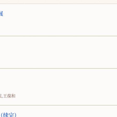
展
侃
,
王葆和
（续完）