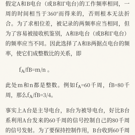
假定A和B电台（或B和Γ电台)的工作频率相同，一
周的时间相当于360°而得来的，否则根本无法折
合。为了求相位差，被记录的两频率应当相同，但
为了容易被接收机鉴别，A和B电台（或B和Γ电台）
的频率应当不同。因此选择了A和B两据点电台的频
率，使它们成整数比的关系，即
A
f
/fB=m/n 。
A
此处m和n都是整数。例如f
=60千周，fB=80千
A
周，那么f
/fB=3/4。
事实上A台是主导电台，B台为被导电台，好比B台
系利用A台发来的60千周的信号控制自己的80千周
的信号发射。为了要保持控制作用，B台收到60千周