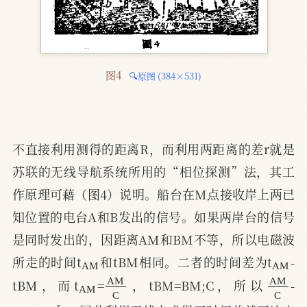
图4 
🔍原图 (384×531)
不直接利用测得的距离R，而利用两距离的差r就是
苏联的无线导航系统所用的“相位探测”法，其工
作原理可藉（图4）说明。船台在M点接收岸上两已
知位置的电台A和B发出的信号。如果两岸台的信号
是同时发出的，因距离AM和BM不等，所以电磁波
A
M
A
M
所走的时间t
和tBM相同。二者的时间差为t
-
A
M
A
M
C
A
M
C
tBM，而t
=
，tBM=BM;C，所以
-
r
C