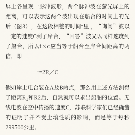
屏上各呈现一脉冲波形，两个脉冲波在萤光屏上的
距离，可以表示这两个波出现在船台的时间上的先
后（图3），在这段相差的时间t里 ，“询问”波以
一定的速度C到了岸台，“回答”波又以同样速度到
了船台，所以t×c应当等于船台至岸合间距离的两
倍，即
t=2R／C
假如岸上电台装在A及B两点，那么用上述方法测得
1
了距离R
和R2后，自然就可以求出船舶的位置。无
线电波在空中传播的速度C，苏联科学家们已经确凿
的证明了并不受土壤性质的影响，而是等于每秒
299500公里。