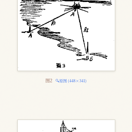
图2 
🔍原图 (448×341)