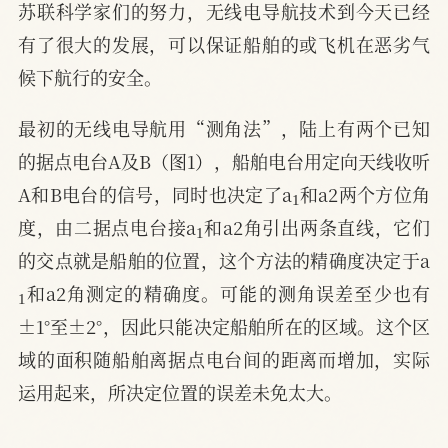
苏联科学家们的努力，无线电导航技术到今天已经
有了很大的发展，可以保证船舶的或飞机在恶劣气
候下航行的安全。
最初的无线电导航用“测角法”，陆上有两个已知
的据点电台A及B（图1），船舶电台用定向天线收听
1
A和B电台的信号，同时也决定了a
和a2两个方位角
1
度，由二据点电台接a
和a2角引出两条直线，它们
的交点就是船舶的位置，这个方法的精确度决定于a
1
和a2角测定的精确度。可能的测角误差至少也有
±1°至±2°，因此只能决定船舶所在的区域。这个区
域的面积随船舶离据点电台间的距离而增加，实际
运用起来，所决定位置的误差未免太大。