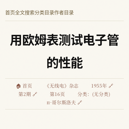
首页
全文搜索
分类目录
作者目录
用欧姆表测试电子管
的性能
🏠 首页
《无线电》杂志
1955年 🔗
第2期 🔗
第16页
分类：(无分类)
п·哥尔斯洛夫 🔗