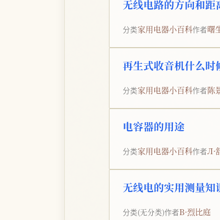
无线电路的方向和距
家用电器小百科
曙
分类
作者
再生式收音机什么时
家用电器小百科
陈
分类
作者
电容器的用途
家用电器小百科
Л
分类
作者
无线电的实用测量知
B·烈比庭
分类
(无分类)
作者