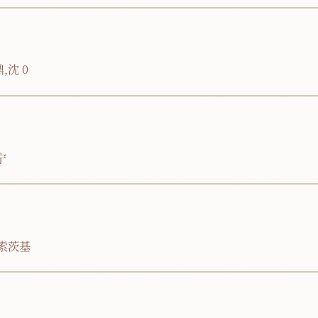
鼎
,
沈 0
宁
维索茨基