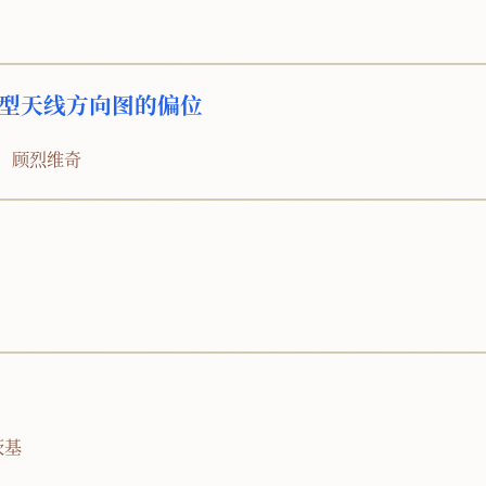
）型天线方向图的偏位
B．顾烈维奇
茨基