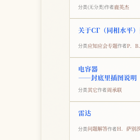
鹿英杰
分类
(无分类)
作者
关于CГ（同相水平
应知应会专题
P．
分类
作者
电容器
——封底里插图说明
其它
周承联
分类
作者
雷达
问题解答
H．萨别
分类
作者