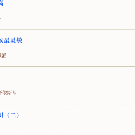
离
生
候最灵敏
景涵
·舒依斯基
识（二）