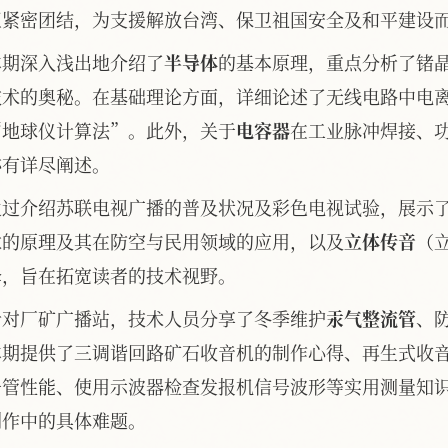
正紧密团结，为支援解放台湾、保卫祖国安全及和平建设
本期深入浅出地介绍了
半导体
的基本原理，重点分析了锗
技术的奥秘。在基础理论方面，详细论述了无线电路中电
“地球仪计算法”。此外，关于
电容器
在工业脉冲焊接、
亦有详尽阐述。
通过介绍苏联电视广播的普及状况及彩色电视试验，展示
术的原理及其在防空与民用领域的应用，以及
立体传音
（
译，旨在拓宽读者的技术视野。
针对厂矿广播站，技术人员分享了冬季维护
汞气整流管
、
本期提供了三调谐回路矿石收音机的制作心得、再生式收
子管性能、使用示波器检查发报机信号波形等实用测量知
制作中的具体难题。