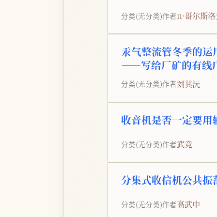
п·哥尔斯洛
分类
(无分类)
作者
汞气整流管冬季的运
——写给厂矿的有线
刘其沅
分类
(无分类)
作者
收音机是否一定要用
武竞
分类
(无分类)
作者
分集式收信机公共振
高武中
分类
(无分类)
作者