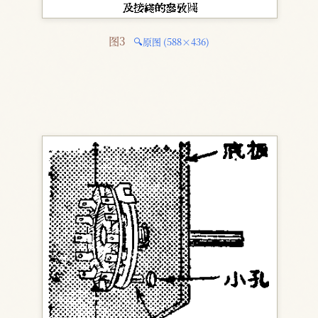
图3 
🔍原图 (588×436)