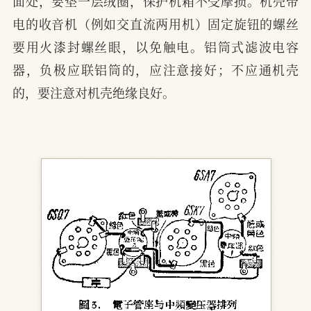
面处，要垫一层绒圈，保护机箱不受摩损。机壳带
电的收音机（例如交直流两用机）固定旋钮的螺丝
要用火漆封螺丝眼，以免触电。铝筒式滤波电容
器，负极应联铝筒的，应注意接好；不应通机壳
的，要注意对机壳绝缘良好。