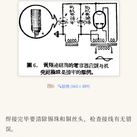
图6 
🔍原图 (661×489)
焊接完毕要清除锡珠和铜丝头，检查接线有无错
误。