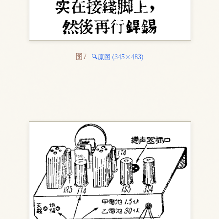
图7 
🔍原图 (345×483)