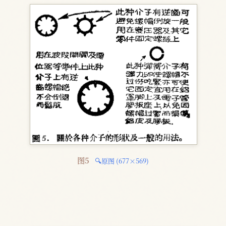
图5 
🔍原图 (677×569)