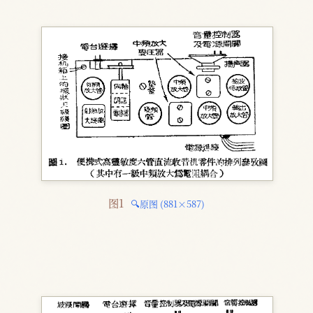
图1 
🔍原图 (881×587)