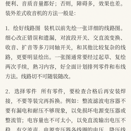
便利、音质音量都好；否则，障碍多，效果也差。
装外差式收音机的方法一般是：
1．绘好线路图  装机以前先绘一张详细的线路图。
细心改正错误和遗漏，对波段开关、交直流变换、
收音、扩音等多刀同轴开关，和其他比较复杂的线
路，更要明显绘出。一张图通常要经过起草、复绘
两次手续，熟习内容，好全面计划排列零件和布线
方法。线路切不可随装随改。
2．选择零件  所有零件，要检查合格后再安装焊
接，不要等装完再拆换。例如：整流滤波电容器不
要有漏电和耐压不够现象，以免损坏电源变压器或
整流管；电容量也不可太小，以免直流输出电压不
稳，有交流声。电源变压器各线圈的电压、降压线