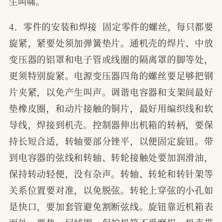
生叫啸。
4．零件的安装和焊接  固定零件的螺丝，每只都要
旋紧，紧要处须加弹簧垫片。通机壳的焊片、中放
变压器的铝罩和电子管或线圈的隔离罩的脚等处，
更须特别旋紧。电源变压器四角的螺丝要足够把钢
片夹紧，以免产生叫声。调谐电容器和支架间最好
垫橡皮圈，和动片接触的铜片，最好用编织线和软
导线，焊接到机壳。控制器伸出机箱的转柄，要保
持长短合适，转轴要部分锉平，以便固定旋钮。带
到电容器的弦线和转轴、转轮接触处要加润滑油，
保持转动轻便，没有杂声。转轴、转轮和转针架等
关系位置要对准，以免脱弦。转轮上穿弦的小孔如
是快口，要加套管避免割断弦线。旋钮靠近机箱表