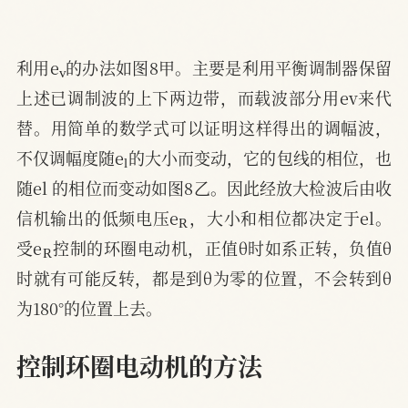
v
利用e
的办法如图8甲。主要是利用平衡调制器保留
上述已调制波的上下两边带，而载波部分用ev来代
替。用简单的数学式可以证明这样得出的调幅波，
l
不仅调幅度随e
的大小而变动，它的包线的相位，也
随el 的相位而变动如图8乙。因此经放大检波后由收
R
信机输出的低频电压e
，大小和相位都决定于el。
R
受e
控制的环圈电动机，正值θ时如系正转，负值θ
时就有可能反转，都是到θ为零的位置，不会转到θ
为180°的位置上去。
控制环圈电动机的方法