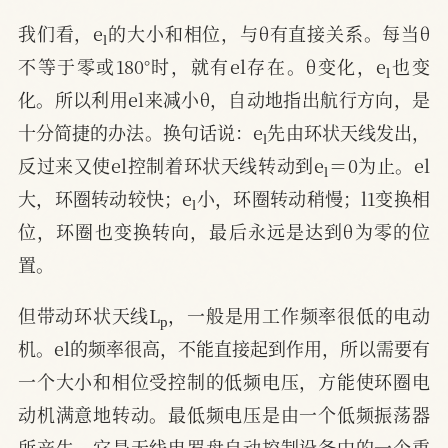
l
我们看，e
的大小和相位，与θ有直接关系。每当θ
l
不等于零或180°时，就有el存在。θ变化，e
也变
化。所以利用el来减小θ，自动地指出航行方向，是
l
十分简捷的办法。换句话说：e
先由环状天线发出，
l
反过来又使el控制着环状天线转动到e
＝0为止。el
l
大，环圈转动较快；e
小，环圈转动稍慢；l1变换相
位，环圈也变换转向，最后永远是达到θ为零的位
置。
p
但带动环状天线L
，一般是用工作频率很低的电动
机。el的频率很高，不能直接起到作用，所以需要有
一个大小和相位受控制的低频电压，方能使环圈电
动机满意地转动。最低频电压是由一个低频振荡器
所产生，它是无线电罗盘自动控制设备中的一个重