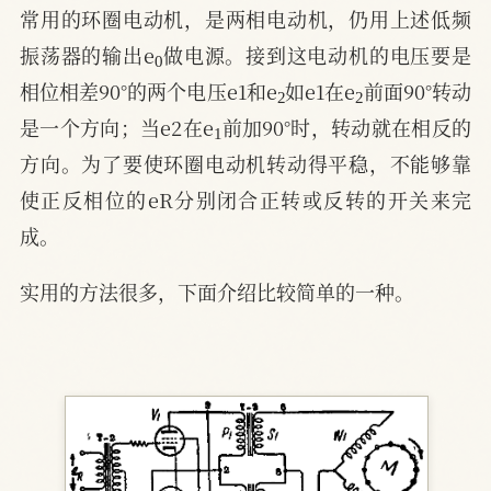
常用的环圈电动机，是两相电动机，仍用上述低频
0
振荡器的输出e
做电源。接到这电动机的电压要是
2
2
相位相差90°的两个电压e1和e
如e1在e
前面90°转动
1
是一个方向；当e2在e
前加90°时，转动就在相反的
方向。为了要使环圈电动机转动得平稳，不能够靠
使正反相位的eR分别闭合正转或反转的开关来完
成。
实用的方法很多，下面介绍比较简单的一种。