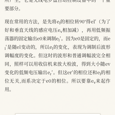
要部分。
l
现在常用的方法，是先将e
的相位转90°得el′（为了
v
好和垂直天线的感应电压e
相加减），再用低频振
l
荡器的固定输出e0来调制e
′。因为e0是固定的，而e
l
l
′是随el变动的，所以e
的变化，表现为调制后波形
调幅度的变化。但这时的波形和普通调幅波完全相
同，照样可以用收信机来放大检波，得到大小随ev
r
l
变化的低频电压输出e
′。但这er′的相位还和e
的相
v
位无关,而系决定于e0的相位。所以要靠e
来起作
用。