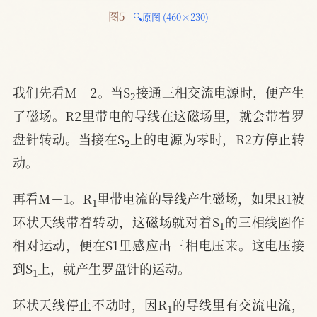
图5 
🔍原图 (460×230)
2
我们先看M－2。当S
接通三相交流电源时，便产生
了磁场。R2里带电的导线在这磁场里，就会带着罗
2
盘针转动。当接在S
上的电源为零时，R2方停止转
动。
1
再看M－1。R
里带电流的导线产生磁场，如果R1被
1
环状天线带着转动，这磁场就对着S
的三相线圈作
相对运动，便在S1里感应出三相电压来。这电压接
1
到S
上，就产生罗盘针的运动。
1
环状天线停止不动时，因R
的导线里有交流电流，