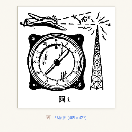
图1 
🔍原图 (409×427)