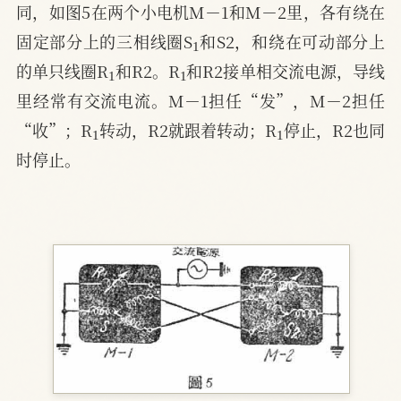
同，如图5在两个小电机M－1和M－2里，各有绕在
1
固定部分上的三相线圈S
和S2，和绕在可动部分上
1
1
的单只线圈R
和R2。R
和R2接单相交流电源，导线
里经常有交流电流。M－1担任“发”，M－2担任
1
1
“收”；R
转动，R2就跟着转动；R
停止，R2也同
时停止。