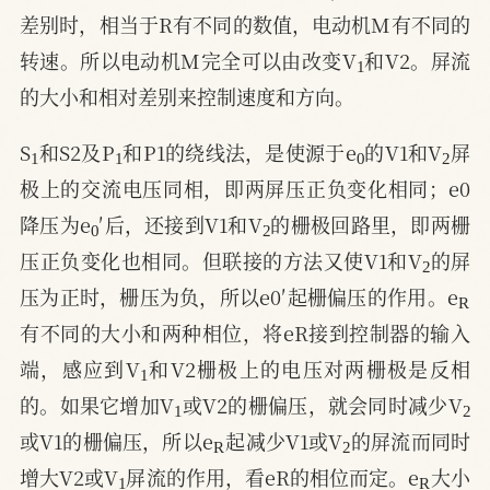
差别时，相当于R有不同的数值，电动机M有不同的
1
转速。所以电动机M完全可以由改变V
和V2。屏流
的大小和相对差别来控制速度和方向。
1
1
0
2
S
和S2及P
和P1的绕线法，是使源于e
的V1和V
屏
极上的交流电压同相，即两屏压正负变化相同；e0
0
2
降压为e
′后，还接到V1和V
的栅极回路里，即两栅
2
压正负变化也相同。但联接的方法又使V1和V
的屏
R
压为正时，栅压为负，所以e0′起栅偏压的作用。e
有不同的大小和两种相位，将eR接到控制器的输入
1
端，感应到V
和V2栅极上的电压对两栅极是反相
1
2
的。如果它增加V
或V2的栅偏压，就会同时减少V
R
2
或V1的栅偏压，所以e
起减少V1或V
的屏流而同时
1
R
增大V2或V
屏流的作用，看eR的相位而定。e
大小