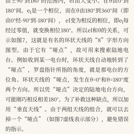
由±90°到180°的范围内，el由大变小。在θ由0°到
l
180°间。e
是一个相位，而在θ由180°到360°间（即
l
由0°经-90°到-180°间）， el变为相反的相位，即e
每
经过零值，就变换相位180°。所以el和θ的关系，可
示如图7，这就是有名的环状天线的“8”字形方向
图型。由于它有“哑点”，故可用来搜索陆地电
台。例如收到某一电台时，环状天线自动地转到了
“哑点”，罗盘指针所指的角度，就是那电台的方
位角。环状天线的“哑点，发生在θ=0°和θ=180°度
两个方向。所以凭“哑点”决定的陆地电台方向，
可能刚巧相反相差180°。为了补救这种缺点，所以加
用“垂直天线”。由于两组天线的组合，就可以去
掉一个“哑点”（如图7虚线表示部分），避免错误
的指示。