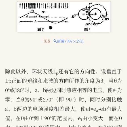
图6 
🔍原图 (907×293)
p
除此以外，环状天线L
还有它的方向性。设垂直于
Lp正面的垂线和来波的方向所作的角度为θ。当θ为
l
0°或180°时，a、b两边同时感应相等的电压，使e
为
零；当θ为90°或270°（即-90°）时，同时分别接触
a
a、b两边的电场强度相差最大，使el=e
-eb有最大
l
值。在θ由0°到±90°的范围内，e
由小变大，而在θ