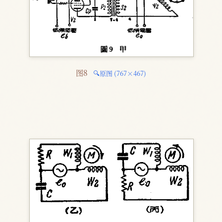
图8 
🔍原图 (767×467)