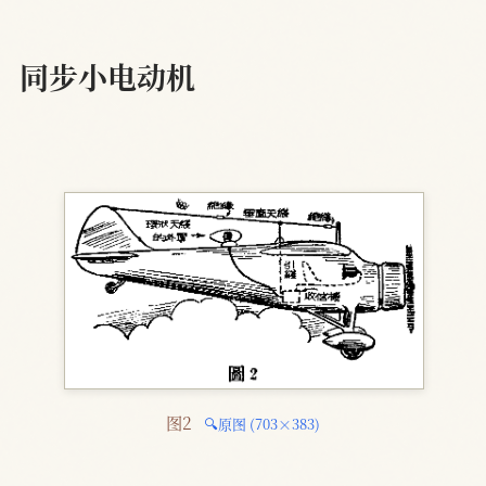
同步小电动机
图2 
🔍原图 (703×383)