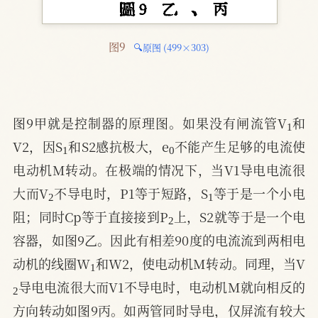
图9 
🔍原图 (499×303)
1
图9甲就是控制器的原理图。如果没有闸流管V
和
1
0
V2，因S
和S2感抗极大，e
不能产生足够的电流使
电动机M转动。在极端的情况下，当V1导电电流很
2
1
大而V
不导电时，P1等于短路，S
等于是一个小电
2
阻；同时Cp等于直接接到P
上，S2就等于是一个电
容器，如图9乙。因此有相差90度的电流流到两相电
1
动机的线圈W
和W2，使电动机M转动。同理，当V
2
导电电流很大而V1不导电时，电动机M就向相反的
方向转动如图9丙。如两管同时导电，仅屏流有较大