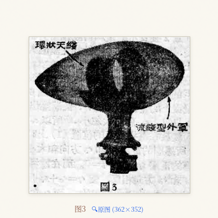
图3 
🔍原图 (362×352)