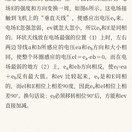
场E的强度和方向变换一周，如图6所示。这电场接
v
触到飞机上的“垂直天线”，便感应出电压e
来。
v
电场E忽强忽弱，ev就忽大忽小，所以e
和E是同相
的。环状天线放在电场最强的位置（1）上时，左右
b
两边导线a和b所感应的电压ea和e
方向和大小相
a
同，使整个环圈感应的电压el＝e
-eb＝0。而在电
a
l
场最弱的地方（2）上，e
和eb方向相反，使e
=ea
b
v
＋e
反有最大值。和ev 比较起来，e
是和E同相
v
的，而el和E相位上相差90度，因此e
和el相位上相
l
差90°。换句话说：e
必须移转相位90°后，方能和ev
直接加减。