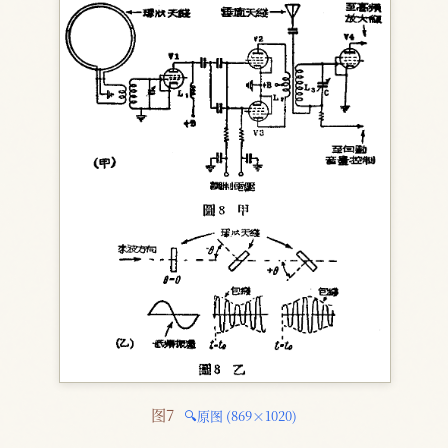
图7 
🔍原图 (869×1020)