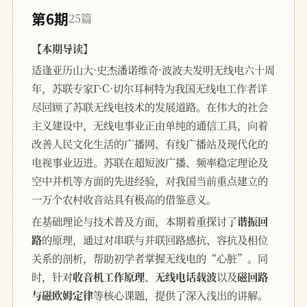
第6期
25篇
【本期导读】
适逢亚历山大·史杰潘诺维奇·波波夫发明无线电六十周
年，苏联专家Γ·C·切尔耳柯特为我国无线电工作者详
尽回顾了苏联无线电技术的发展道路。在伟大的社会
主义建设中，无线电事业正由单纯的通信工具，向着
改善人民文化生活的广播网、有线广播站及现代化的
电视事业迈进。苏联在超短波广播、频率稳定理论及
空中并机等方面的先进经验，对我国当前重点建立的
一万个农村收音站具有极高的借鉴意义。
在基础理论与技术普及方面，本期着重探讨了
谐振回
路
的原理，通过对串联与并联回路感抗、容抗及相位
关系的剖析，帮助初学者掌握无线电的“心脏”。同
时，针对
收音机工作原理
、
无线电话载波
以及
磁回路
与磁欧姆定律
等核心课题，提供了深入浅出的讲解。