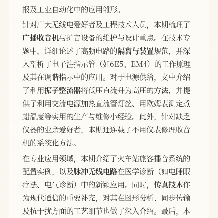
报及工业自动化中的应用雏形。
针对广大无线电爱好者及工程技术人员，本期梳理了
广播收音机
与扩音设备的维护与设计重点。在技术专
题中，详细论述了高频电路的
隔离与装置
规范，并深
入剖析了电子注指示管（如6E5、EM4）的工作原理
及其在调谐指示中的应用。对于电源供给，文中介绍
了利用
振子整流器
将低压直流升为高压的方法，并提
供了利用交流电源加热直流管灯丝、用欧姆表测定煮
蜡温度等实用的生产与维修小经验。此外，针对缺乏
仪器的业余爱好者，本期还连载了不用仪表修理收音
机的系统化方法。
在专业应用领域，本期介绍了火车站旅客播音系统的
配置实例，以及
脉冲无线电路
在医学诊断（如电睡眠
疗法、电气诊断）中的新颖应用。同时，
传真技术
作
为现代通信的重要补充，对其在图形分析、同步传输
及抗干扰方面的工艺细节也做了深入介绍。最后，本