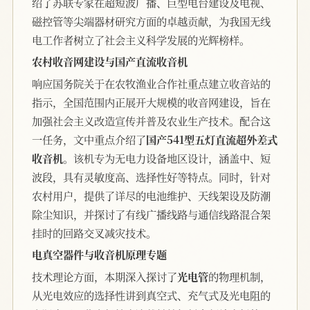
绍了苏联专家在超短波广播、巨型电台建设及电视、
磁控管等尖端器材研究方面的卓越贡献，为我国无线
电工作者树立了社会主义科学发展的光辉榜样。
农村收音网建设与国产直流收音机
响应国务院关于在农牧渔业合作社重点建立收音站的
指示，全国范围内正展开大规模的收音网建设，旨在
加强社会主义改造宣传并普及农业生产技术。配合这
一任务，文中重点介绍了
国产541型五灯直流超外差式
收音机
。该机专为无电力设备地区设计，涵盖中、短
波段，具有灵敏度高、选择性好等特点。同时，针对
农村用户，提供了详尽的电池维护、天线架设及防潮
除尘知识，并探讨了有线广播线路与通信线路混合架
挂时的回路交叉减灾技术。
电真空器件与收音机原理专题
技术理论方面，本期深入探讨了
光电管
的物理机制，
从光电效应的选择性讲到真空式、充气式及光电阻的