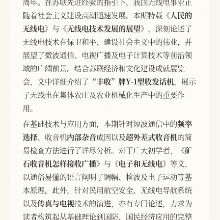
周年。在苏联先进经验的指引下，我国无线电事业正
随着社会主义建设高潮迅速发展。本期特载
《人民的
无线电》
与
《无线电技术发展的展望》
，深刻论述了
无线电技术在保卫和平、建设社会主义中的伟业，并
展望了微波通信、电视广播及电子计算技术等前沿领
域的广阔前景。结合苏联经济和文化建设成就展览
会，文中详细介绍了
“丰收”牌Y-1型收发话机
，展示
了无线电在集体农庄及农业机械化生产中的重要作
用。
在基础技术与应用方面，本期针对短波通信中的
频率
选择
、收音机
内部杂音
成因以及
超外差式收音机
的简
易检查方法进行了详尽分析。对于广大初学者，
《矿
石收音机怎样接收广播》
与
《电子和无线电》
等文，
以通俗易懂的语言阐明了调幅、检波及电子运动等基
本原理。此外，针对民用航空安全、无线电导航系统
以及
传真与电视
技术的演进，亦有专门论述，力求为
读者构筑起从基础理论到国防、国民经济应用的完整