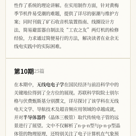
性作了系统的理论讲解。在实用制作方面，针对黄梅
季节机件易受潮的难题，提供了详尽的驱潮与维护方
案；同时刊载了矿石收音机装置指南、线圈设计方
法、简易避雷器自制法及“工农之友”两灯机的检修
经验，力求通过简便易行的方法，解决读者在业余无
线电实践中的实际困难。
第10期
25篇
在本期中，
无线电电子学
在国民经济与前沿科学中的
关键地位得到了全方位的展现。苏联科学院院士别尔
格与伏费甄斯基分别撰文，详尽探讨了该学科在无线
电天文学、导航技术及超音频应用领域的卓越成就，
并对
半导体器件
（晶体三极管）取代传统电子管的远
景进行了展望。文中不仅解析了n-p-n型与p-n-p型晶
体管的物理原理，还特别关注了电子计算机在气象预