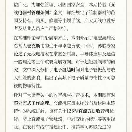
益广泛。为加强管理、巩固国家安全，本期特载
《无
线电器材管理条例》
全文，详细规定了管制器材的范
围及持有、购买、修理等申领手续，广大无线电爱好
者及从业人员应当严格遵守。
在基础理论与前沿展望方面，本期介绍了电磁波理论
奠基人
麦克斯韦
的生平与卓越贡献；同时，苏联专家
论述了无线电技术在掌握公厘波、半导体应用及通信
一般理论等三个重要发展方向。对于超短波领域的研
究，文中深入分析了
电子渡越时间
对电子管振荡与放
大性能的影响，指出了高频下电子质量与惰性不可忽
视的物理特性。
针对广大读者关心的收音机与扩音技术，本期既有对
超外差式工作原理
、交流机直流电压分布及线圈电感
特性的系统讲解，也有关于
125型直流五灯收音机
检
修、防止直流电子管烧毁、中周变压器修理等实用经
验。在农村有线广播建设中，推荐学习苏联先进的