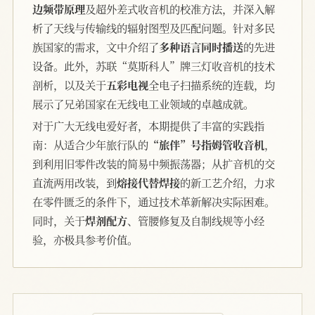
边频带原理
及超外差式收音机的校准方法，并深入解
析了天线与传输线的辐射图型及匹配问题。针对多民
族国家的需求，文中介绍了
多种语言同时播送
的先进
设备。此外，苏联“莫斯科人”牌三灯收音机的技术
剖析，以及关于
五彩电视
全电子扫描系统的连载，均
展示了兄弟国家在无线电工业领域的卓越成就。
对于广大无线电爱好者，本期提供了丰富的实践指
南：从适合少年旅行队的
“旅伴”号指姆管收音机
，
到利用旧零件改装的简易中频振荡器；从扩音机的交
直流两用改装，到
熔接代替焊接
的新工艺介绍，力求
在零件匮乏的条件下，通过技术革新解决实际困难。
同时，关于
焊剂配方
、管腰修复及自制线规等小经
验，亦极具参考价值。