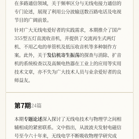
在多路通信领域，关于频率区分与无线电接力通信的
专门论述，展现了利用公分波输送数百路电话及电视
节目的广阔前景。
针对广大无线电爱好者的实践需求，本期推介了国产
355型五灯直流收音机，并提供了交流再生式两灯
机、不用乙电的单管机及低压收音机等多种制作方
案。此外，关于
发信机寄生振荡
的探查与消除、扩音
机的系统检查以及高频电热器在工业上的应用等实用
技术文章，亦不失为广大技术人员与业余爱好者的良
师益友。
第7期
24篇
本期
专题论述
深入探讨了无线电技术与物理学之间相
辅相成的紧密联系。文中指出，从波波夫发射电磁信
号至今六十年来，无线电学不断吸收物理学研究成