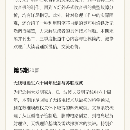
收音机的制作，再到五灯外差式收音机的典型故障分
析，均有详尽指导。此外，针对修理工作中的实际困
难，还介绍了一种利用铅笔芯自制的灵巧电烙铁及无
噪调谐装置，力求解决读者的具体技术问题。本期末
尾并刊出二、三季度报道中心内容与征稿简约，诚挚
欢迎广大读者踊跃投稿，交流心得。
第5期
20篇
无线电诞生六十周年纪念与苏联成就
为纪念伟大发明家A．C．波波夫发明无线电六十周
年，本期详尽回顾了无线电技术从最初的科学预见，
到在苏维埃政权关怀下取得的辉煌成就。文章系统梳
理了从巨型电子管制造、脉冲电路创立，到电离层折
射理论、天线理论基础及雷达探测术的演进。特别介