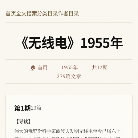
首页
全文搜索
分类目录
作者目录
《无线电》1955年
🏠 首页
1955年
共12期
279篇文章
第1期
23篇
【导读】
伟大的俄罗斯科学家波波夫发明无线电至今已届六十