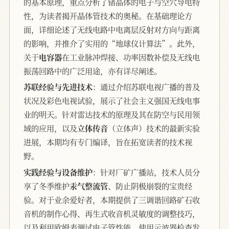
的基本原理，重点分析了锗晶体的电子与空穴导电特
性，为读者揭开晶体管技术的奥秘。在基础理论方
面，详细论述了无线电路中电离层反射对方向与距离
的影响，并推介了实用的“地球仪计算法”。此外，
关于
电容器
在工业脉冲焊接、功率因数补偿及无线电
振荡回路中的广泛用途，亦有详尽阐述。
苏联经验与先进技术
：通过介绍苏联电视广播的普及
状况及彩色电视试验，展示了社会主义强国无线电事
业的明天。针对雷达技术的原理及其在防空与民用领
域的应用，以及
立体传音
（立体声）技术的最新实验
进展，本期均有专门编译，旨在拓宽读者的技术视
野。
实践经验与设备维护
：针对厂矿广播站，技术人员分
享了冬季维护
汞气整流管
、防止阴极崩裂的宝贵经
验。对于业余爱好者，本期提供了三调谐回路矿石收
音机的制作心得、再生式收音机灵敏度的调整技巧，
以及利用欧姆表测试电子管性能、使用示波器检查发