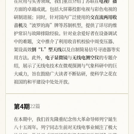
在应用与实务领域，我们重点介绍了苏联在
电视广播
方面的卓越成就，包括大屏幕投影电视与彩色电视的
研制进展；同时，针对国内广泛使用的
交直流两用收
音机
及“波罗的海”牌等苏制机型，提供了详尽的维
护常识与故障排除经验。针对业余爱好者在设备调试
中的难题，文中推介了利用收音机校验中周变压器、
架设高效
倒“L”型天线
以及自制简易信号寻迹器等实
用方法。此外，
电子显微镜
与
无线电测空仪
的专题介
绍，展示了无线电技术在微观探测与气象科研中的巨
大威力，旨在鼓励广大读者不断钻研，使科学之花在
祖国的和平建设中处处开放。
第4期
22篇
在本期中，我们首先隆重纪念伟大革命导师列宁诞生
八十五周年。列宁同志生前对无线电事业倾注了极大