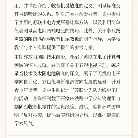
用，并详细介绍了
收音机灵敏度
的定义、测量标准及
其与信噪比的关系。针对广大业余爱好者，文中提供
了实用的
苏联小电力变压器
计算方法，以及利用简单
仪表测量高电阻两端电压的技巧。此外，关于
多只扬
声器的阻抗匹配
与
收音机示教板
的制作指导，为学校
教学与个人实验提供了极佳的参考方案。
本期亦放眼国际技术前沿，介绍了苏联在
电子计算机
领域的惊人成就，并刊载了关于
五彩电视
原理、
磁片
录音
技术及
太阳电池
研究的译文，展示了无线电电子
学向自动化、彩色化与新电源方向发展的远景。针对
青少年读者，文中生动记述了苏联少先队无线电工厂
的活动，并详细刊载了石家庄铁路中学少年物理组自
制
矿石收音机
零件的宝贵经验。最后，编辑部严厉申
明了反对抄袭、提倡诚实科研的立场，以维护健康的
学术风气。