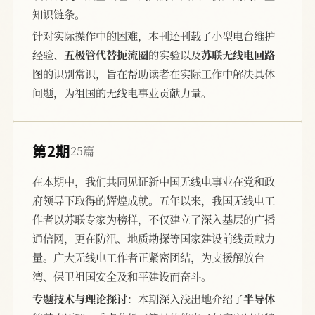
知识链条。
针对实际操作中的困难，本刊还刊载了小型电台维护
经验、
五极管代替扼流圈
的实验以及
苏联无线电回路
图
的识别常识，旨在帮助读者在实际工作中解决具体
问题，为祖国的无线电事业贡献力量。
第2期
25篇
在本期中，我们共同见证新中国无线电事业在党和政
府领导下取得的辉煌成就。五年以来，我国无线电工
作者以苏联专家为榜样，不仅建立了深入基层的广播
通信网，更在防汛、地质勘探等国家建设前线贡献力
量。广大无线电工作者正紧密团结，为支援解放台
湾、保卫祖国安全及和平建设而奋斗。
专题技术与理论探讨
：本期深入浅出地介绍了
半导体