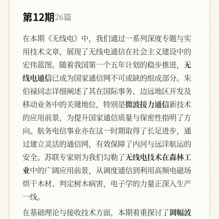
第12期
26篇
在本期《无线电》中，我们通过一系列深度专题与实
用技术文章，展现了无线电通信在社会主义建设中的
宏伟蓝图。随着我国第一个五年计划的稳步推进，
无
线电通信
已成为国家通信网不可或缺的组成部分。朱
伯禄同志详细阐述了其在国际事务、边远地区开发及
移动业务中的关键地位，特别是
微波接力通信
新技术
的应用前景，为提升国家通信质量与保密性指明了方
向。航务电信事业亦在这一时期取得了长足进步，通
过建立灵活的通信网，有效保障了内河与远洋航运的
安全。苏联专家则为我们勾勒了
无线电技术在森林工
业
中的广阔应用前景，从调度通信到利用高频电磁场
烘干木材、判定树木病害，电子学的力量正深入生产
一线。
在基础理论与接收技术方面，本期着重探讨了
调幅波