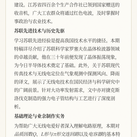
建设。江苏省四百余个生产合作社已领到国家赠送的
收音机，广大工农群众将通过红色电波，及时掌握时
事政治与农业技术。
苏联先进技术与历史先驱
学习苏联先进经验是提高我国技术水平的捷径。本期
特稿详尽介绍了苏联科学家罗塞夫在晶体检波器领域
的卓越贡献，他在三十年前便发现了晶体振荡现象，
为今日半导体技术奠定了基础。此外，关于苏联现代
传真技术与无线电定位在气象观测中探测风向、降雨
的译文，展示了无线电技术在国民经济与科学研究中
的广阔前景。针对大功率发射需求，文中亦对捷克斯
洛伐克制造的强力电子管结构与工艺进行了深度剖
析。
基础理论与业余制作实务
为帮助广大无线电爱好者深入理解电路原理，本期对
品质因数Q
、
L形与π形交连回路
以及
电容器
的基本特