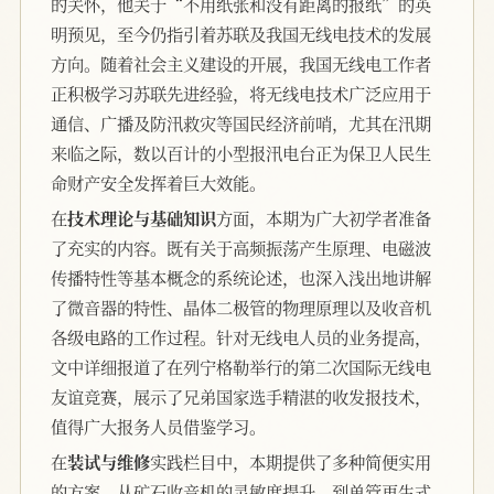
的关怀，他关于“不用纸张和没有距离的报纸”的英
明预见，至今仍指引着苏联及我国无线电技术的发展
方向。随着社会主义建设的开展，我国无线电工作者
正积极学习苏联先进经验，将无线电技术广泛应用于
通信、广播及防汛救灾等国民经济前哨，尤其在汛期
来临之际，数以百计的小型报汛电台正为保卫人民生
命财产安全发挥着巨大效能。
在
技术理论与基础知识
方面，本期为广大初学者准备
了充实的内容。既有关于高频振荡产生原理、电磁波
传播特性等基本概念的系统论述，也深入浅出地讲解
了微音器的特性、晶体二极管的物理原理以及收音机
各级电路的工作过程。针对无线电人员的业务提高，
文中详细报道了在列宁格勒举行的第二次国际无线电
友谊竞赛，展示了兄弟国家选手精湛的收发报技术，
值得广大报务人员借鉴学习。
在
装试与维修
实践栏目中，本期提供了多种简便实用
的方案。从矿石收音机的灵敏度提升，到单管再生式