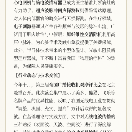
心电图机
与
脑电波描写器
已成为医生精准判断病灶的
有力助手；
超声波脉冲回声探测仪
则借鉴雷达原理，
对人体内部器官的畸变进行无损探测。在治疗领域，
电子刺激器
通过产生各种频率与波形的脉冲电流，广
泛用于肌肉诊治与电催眠；
原纤维性变消除机
利用高
压电脉冲，为心脏手术及触电急救提供了关键保障。
此外，半导体技术带来的小型体温计、光敏电阻及新
型理疗器械，正不断丰富着我国“物理治疗科”的装
备，为保障人民健康服务。
【行业动态与技术交流】
今年十月，第三届
全国广播接收机观摩评比会
在北京
隆重召开。此次盛会集中展示了美多、熊猫、飞乐等
名牌产品的优异性能，反映了我国无线电工业在贯彻
“调整、巩固、充实、提高”方针后取得的显著成
就。在基础理论与实践方面，文中对
无线电波传播
的
三种途径（表面波、天波、空间波）进行了深度解