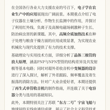
在全国各行各业大力支援农业的号召下，
电子学在农
业生产中的应用
展现出广阔前景。本期重点介绍了电
子仪器在土壤分析、作物生长监测中的作用，并探讨
了利用红外线、负离子及高频电磁场刺激种子生长、
防治病虫害的新课题。其中，
高频介质加热技术
在种
子处理与粮食干燥方面的应用成效显著，为实现农业
机械化与现代化提供了有力的技术支撑。
基础理论与实用技术方面，详细分析了
晶体三极管的
放大原理
，涵盖PNP与NPN型管的结构差异及共发射
极等基本电路；同时对超外差收音机中
变频器的设计
进行了深入探讨，解析了外差跟踪、频率覆盖及寄生
振荡的消除方法。针对广大业余爱好者，本期还提供
了
再生式单管收音机
的制作指南，并连载了关于
电容
器
分类与选用的基础知识。
此外，本期特别关注了苏联
“东方二号”宇宙飞船
与
地球间的无线电通信成就，展示了社会主义科学技术