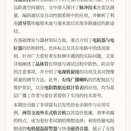
远距离空间通信，文中深入探讨了
脉冲技术
在雷达测
量、编码通信及自动控制系统中的应用，并解析了利
用
波导管
传输厘米波与毫米波以实现多路通信的新途
径。
在基础理论与器材知识方面，重点介绍了
电阻器与电
位器
的结构特性、色环标志及其在电路中的选用原
则。针对广大爱好者在检修中遇到的实际问题，文章
详细阐述了
晶体管
在焊接与调试过程中防热、防击穿
的注意事项，并介绍了
电视机旋钮
的功用及其对图像
质量的调节方法。此外，
有线广播喇叭
的匹配接法与
维护常识，以及
电阻数据近似计算表
的应用，均为基
层广播工作者与爱好者提供了实用的技术参考。
本期还刊载了多项富有启发性的业余制作与应用实
例。
两管交流外差式收音机
以其造价低廉、效率卓越
的特点，成为爱好者试制的理想选择；利用热敏电阻
制成的
电机超温报警器
与快速
磁消音器
，展示了无线