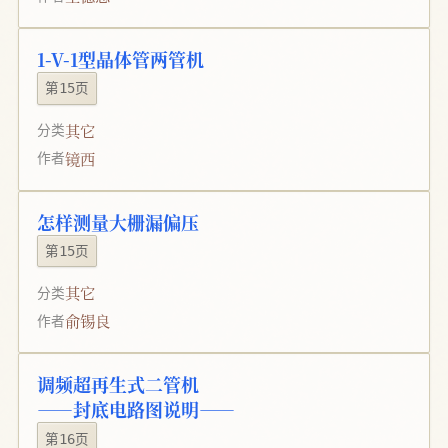
1-V-1型晶体管两管机
第15页
其它
分类
镜西
作者
怎样测量大栅漏偏压
第15页
其它
分类
俞锡良
作者
调频超再生式二管机
——封底电路图说明——
第16页