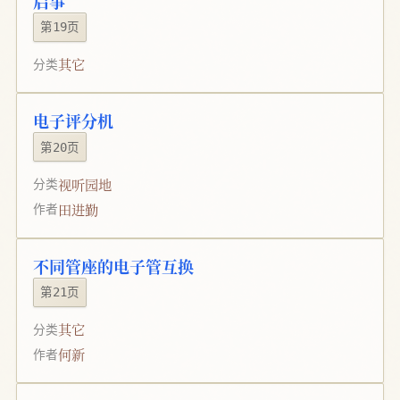
启事
第19页
其它
分类
电子评分机
第20页
视听园地
分类
田进勤
作者
不同管座的电子管互换
第21页
其它
分类
何新
作者