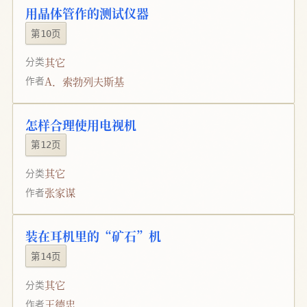
用晶体管作的测试仪器
第10页
其它
分类
A．索勃列夫斯基
作者
怎样合理使用电视机
第12页
其它
分类
张家谋
作者
装在耳机里的“矿石”机
第14页
其它
分类
王德忠
作者