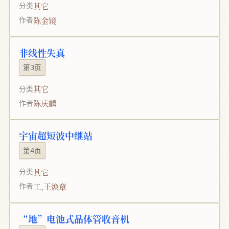
其它
分类
陈金镜
作者
非线性失真
第3页
其它
分类
陈庆麟
作者
宇宙超短波中继站
第4页
其它
分类
工
,
王焕章
作者
“地”电池式晶体管收音机