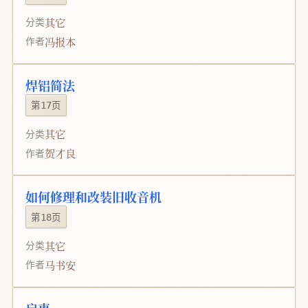
其它
分类
冯报本
作者
焊铝简法
第17页
其它
分类
贺才良
作者
如何修理和改装旧收音机
第18页
其它
分类
马书安
作者