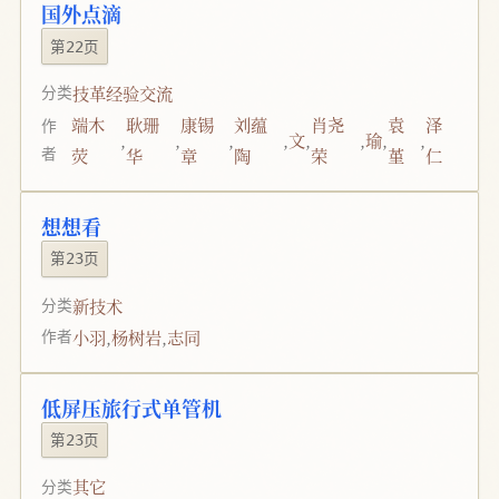
国外点滴
第22页
技革经验交流
分类
端木
耿珊
康锡
刘蕴
肖尧
袁
泽
作
,
,
,
,
文
,
,
瑜
,
,
者
荧
华
章
陶
荣
堇
仁
想想看
第23页
新技术
分类
小羽
,
杨树岩
,
志同
作者
低屏压旅行式单管机
第23页
其它
分类