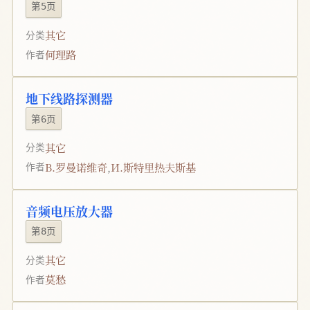
第5页
其它
分类
何理路
作者
地下线路探测器
第6页
其它
分类
В.罗曼诺维奇
,
И.斯特里热夫斯基
作者
音频电压放大器
第8页
其它
分类
莫愁
作者