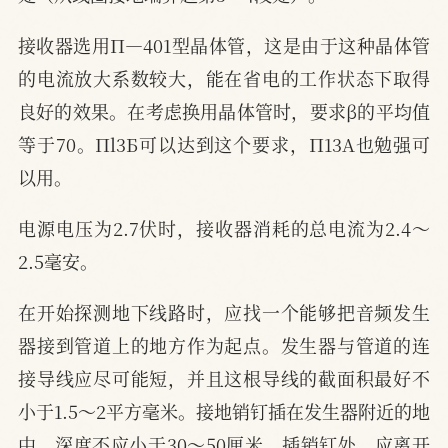
接收器选用П—401型晶体管，这是由于这种晶体管
的电流放大系数较大，能在省电的工作状态下取得
良好的效果。在考虑换用晶体管时，要求β的平均值
等于70。Пl3Б可以达到这个要求，П13A也勉强可
以用。
电源电压为2.7伏时，接收器消耗的总电流为2.4～
2.5毫安。
在开始探测地下线路时，应找一个能够把音频发生
器接到管道上的地方作为起点。发生器与管道的连
接导线应尽可能短，并且这根导线的截面积最好不
小于1.5～2平方毫米。接地销钉插在发生器附近的地
中，深度不应小于30～50厘米。插销钉处，应离开