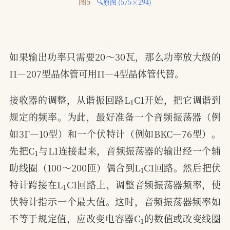
图5 
🔍原图 (575×294)
如果输出功率只需要20～30瓦，那么功率放大级的
П—207型晶体管可用П—4型晶体管代替。
1
接收器的调整，从谐振回路L
C1开始，把它调谐到
规定的频率。为此，最好准备一个音频振荡器（例
如3Г—10型）和一个伏特计（例如BKC—76型）。
1
先把C
与L1连接起来，音频振荡器的输出经一个辅
1
助线圈（100～200匝）偶合到L
C1回路。然后把伏
1
特计跨接在L
C1回路上，调整音频振荡器频率，使
伏特计指示一个最大值。这时，音频振荡器频率如
1
不等于规定值，应改变电容器C
的数值或改变线圈
1