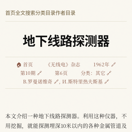
首页
全文搜索
分类目录
作者目录
地下线路探测器
🏠 首页
《无线电》杂志
1962年 🔗
第10期 🔗
第6页
分类：
其它 🔗
В.罗曼诺维奇 🔗
,
И.斯特里热夫斯基 🔗
本文介绍一种地下线路探测器。利用这种仪器，不
用挖掘，就能探测埋深10米以内的各种金属管道及