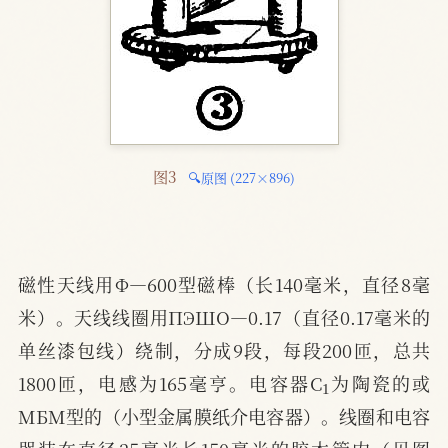
图3 
🔍原图 (227×896)
磁性天线用Ф—600型磁棒（长140毫米，直径8毫
米）。天线线圈用ПЭШО—0.17（直径0.17毫米的
单丝漆包线）绕制，分成9段，每段200匝，总共
1
1800匝，电感为165毫亨。电容器C
为陶瓷的或
MБM型的（小型金属膜纸介电容器）。线圈和电容