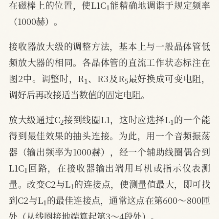
在磁棒上的位置，使L1C
能精确地调谐于规定频率
（1000赫）。
接收器放大级的调整方法，基本上与一般晶体管低
频放大器的相同。各晶体管的直流工作状态标注在
1
5
图2中。调整时，R
、R3及R
最好换成可变电阻，
调好后再改接适当数值的固定电阻。
2
1
放大级通过C
接到线圈L1，这时应选择L
的一个能
得到最佳效果的抽头连接。为此，用一个音频振荡
器（输出频率为1000赫），经一个辅助线圈偶合到
1
L1C
回路，在接收器输出端用耳机或指示仪表测
1
量。改变C2与L
的连接点，使测量值最大，即可找
1
到C2与L
的最佳连接点，通常这点在第600～800匝
处（从线圈接地端算起第3～4段处）。