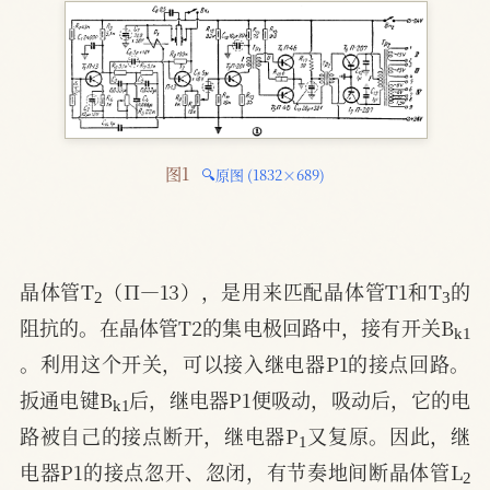
图1 
🔍原图 (1832×689)
2
3
晶体管T
（П—13），是用来匹配晶体管T1和T
的
k
1
阻抗的。在晶体管T2的集电极回路中，接有开关B
。利用这个开关，可以接入继电器P1的接点回路。
k
1
扳通电键B
后，继电器P1便吸动，吸动后，它的电
1
路被自己的接点断开，继电器P
又复原。因此，继
2
电器P1的接点忽开、忽闭，有节奏地间断晶体管L