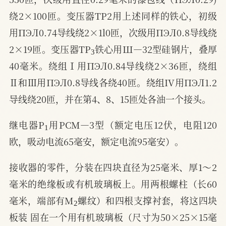
绕2×100匝。变压器TP2用上述同样的铁心，初级
用ПЭЛ0.74导线绕2×1l0匝，次级用ПЭЛ0.8导线绕
3
2×19匝。变压器TP
铁心用Ш—32型硅钢片，叠厚
40毫米。绕组Ⅰ用ПЭЛ0.84导线绕2×36匝，绕组
Ⅱ和Ⅲ用ПЭЛ0.8导线各绕40匝。绕组IV用ПЭЛ1.2
导线绕20匝，并在第4、8、15匝处各油一个接头。
1
继电器P
用PCM—3型（额定电压12伏，电阻120
欧，吸动电流65毫安，额定电流95毫安）。
接收器的零件，分装在四块直径为25毫米、厚1～2
毫米的绝缘板或有机玻璃板上。用两根螺柱（长60
2
毫米，端部有M
螺纹）和四根支撑衬套，将这四块
板装 固在一个用有机玻璃板（尺寸为50×25×15毫