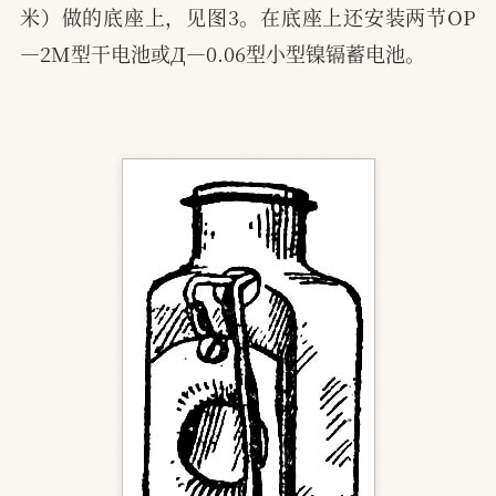
米）做的底座上，见图3。在底座上还安装两节OP
—2M型干电池或Д—0.06型小型镍镉蓄电池。