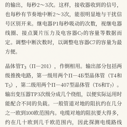
的输出，每秒2～3次。这样，接收器收到的信号，
也每秒有节奏地中断2～3次，能很明显地与干扰信
号区别开来。继电器P1每秒吸动的次数，视继电器
7
线圈、接点簧片压力及电容器C
的容量等数据而
定。调整中断次数时，以调整电容器C7的容量为最
方便。
3
晶体管T
（П—201），作倒相用。输出部分包括两
级推挽电路，第一级用两个П—4Б型晶体管（T4和
5
7
T
），第二级用两个П—407型晶体管（T6和T
）。
输出变压器TP3次级分成几个绕组，以便实际运用时
能配合不同的负载。一般管道对地的阻抗约在几分
之一欧到100欧范围内。电缆对地的阻抗要大得多，
约在几十欧到几千欧范围内，因此探测电缆路线