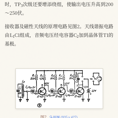
3
时，TP
次级还要增添绕组，使输出电压升高到200
～250伏。
接收器及磁性天线的原理电路见图2。天线谐振电路
1
2
由L
C1组成，音频电压经电容器C
加到晶体管T1的
基极。
图2 
🔍原图 (935×427)