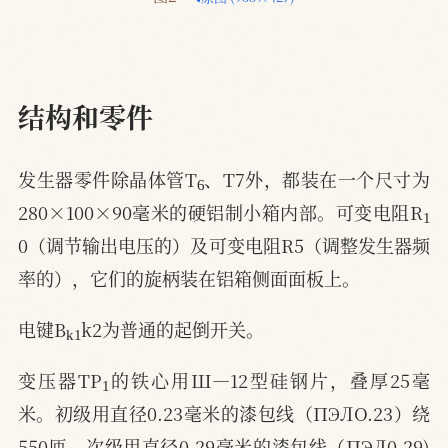
结构和零件
6
发生器零件除晶体管T
、T7外，都装在一个尺寸为
1
280×100×90毫米的硬铝制小箱内部。可变电阻R
0（调节输出电压的）及可变电阻R5（调整发生器频
率的），它们的旋柄装在铝箱侧面面板上。
k
1
电键B
k2为普通的起倒开关。
1
变压器TP
的铁心用Ш—12型硅钢片，叠厚25毫
米。初级用直径0.23毫米的漆包线（ПЭЛO.23）绕
550匝，次级用直径0.29毫米的漆包线（ПЭЛ0.29)