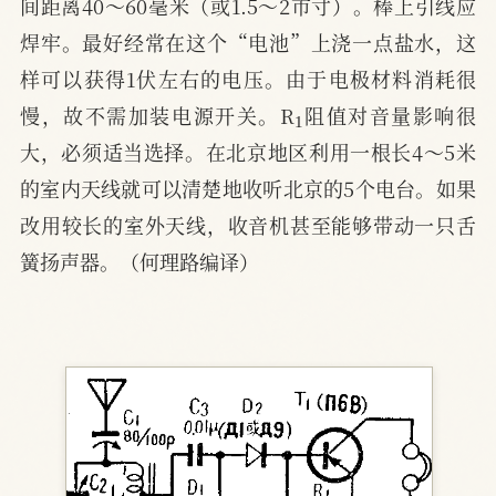
间距离40～60毫米（或1.5～2市寸）。棒上引线应
焊牢。最好经常在这个“电池”上浇一点盐水，这
样可以获得1伏左右的电压。由于电极材料消耗很
1
慢，故不需加装电源开关。R
阻值对音量影响很
大，必须适当选择。在北京地区利用一根长4～5米
的室内天线就可以清楚地收听北京的5个电台。如果
改用较长的室外天线，收音机甚至能够带动一只舌
簧扬声器。（何理路编译）