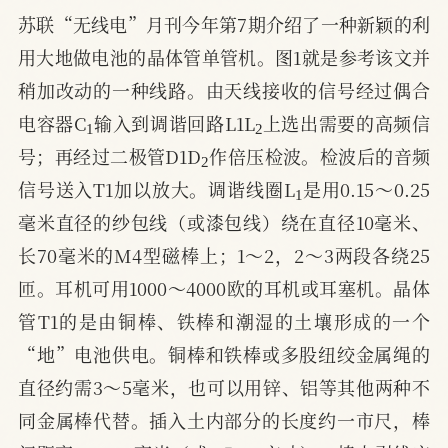
苏联“无线电”月刊今年第7期介绍了一种新颖的利
用大地做电池的晶体管单管机。图1就是参考该文并
稍加改动的一种线路。由天线接收的信号经过偶合
1
2
电容器C
输入到调谐回路L1L
上选出需要的高频信
2
号；再经过二极管D1D
作倍压检波。检波后的音频
1
信号送入T1加以放大。调谐线圈L
是用0.15～0.25
毫米直径的纱包线（或漆包线）绕在直径10毫米、
长70毫米的M4型磁棒上；1～2，2～3两段各绕25
匝。耳机可用1000～4000欧的耳机或耳塞机。晶体
管T1的是由铜棒、铁棒和潮湿的土壤形成的一个
“地”电池供电。铜棒和铁棒或多股纽绞金属绳的
直径约需3～5毫米，也可以用锌、铝等其他两种不
同金属棒代替。插入土内部分的长度约一市尺，棒