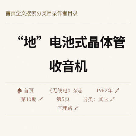
首页
全文搜索
分类目录
作者目录
“地”电池式晶体管
收音机
🏠 首页
《无线电》杂志
1962年 🔗
第10期 🔗
第5页
分类：
其它 🔗
何理路 🔗