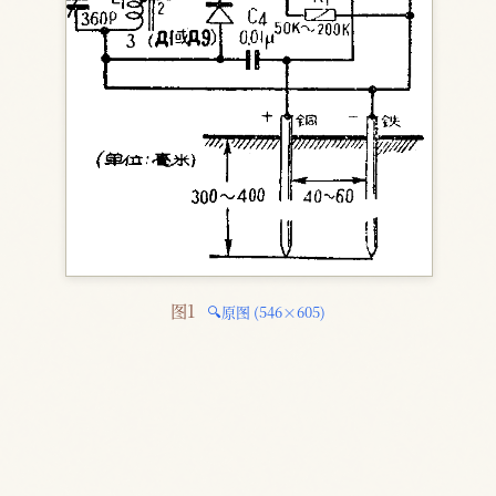
图1 
🔍原图 (546×605)