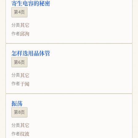
寄生电容的秘密
第4页
其它
分类
邱洵
作者
怎样选用晶体管
第6页
其它
分类
于闻
作者
振荡
第8页
其它
分类
纹波
作者