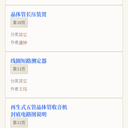
晶体管长压装置
第10页
其它
分类
潘钟
作者
线圈短路测定器
第11页
其它
分类
王珏
作者
再生式五管晶体管收音机
封底电路图说明
第12页