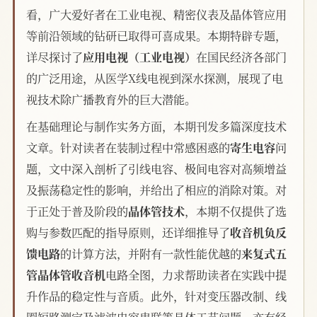
看，广大爱好者在工业电视、精密仪表及晶体管应用
等前沿领域的钻研已取得可喜成果。本期特辟专题，
详尽探讨了
应用电视（工业电视）
在国民经济各部门
的广泛用途，从医学X线电视到深水探测，展现了电
视技术除广播教育外的巨大潜能。
在基础理论与制作实务方面，本期刊发多篇深度技术
文章。针对读者在装制过程中常感困惑的
寄生电容
问
题，文中深入剖析了引线电容、极间电容对高频增益
及振荡稳定性的影响，并给出了相应的消除对策。对
于正处于普及阶段的
晶体管技术
，本期不仅提供了选
购与参数匹配的指导原则，还详细推导了
收音机负反
馈电路
的计算方法，并附有一款性能优越的
来复式五
管晶体管收音机
电路全图，力求帮助读者在实践中提
升作品的稳定性与音质。此外，针对变压器改制、线
圈短路测定及滤波电容串联等具体工艺问题，亦有经