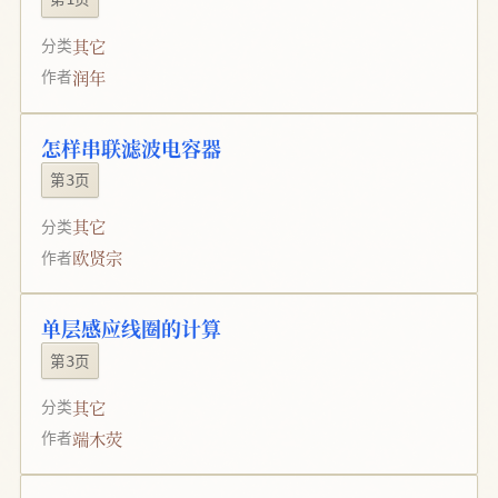
其它
分类
润年
作者
怎样串联滤波电容器
第3页
其它
分类
欧贤宗
作者
单层感应线圈的计算
第3页
其它
分类
端木荧
作者