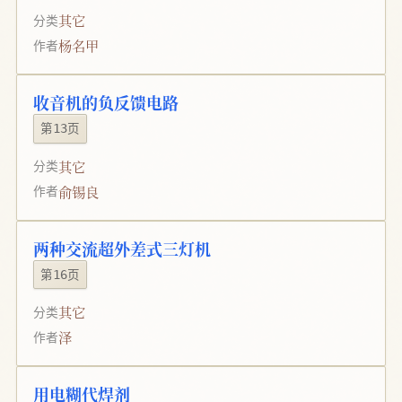
其它
分类
杨名甲
作者
收音机的负反馈电路
第13页
其它
分类
俞锡良
作者
两种交流超外差式三灯机
第16页
其它
分类
泽
作者
用电糊代焊剂