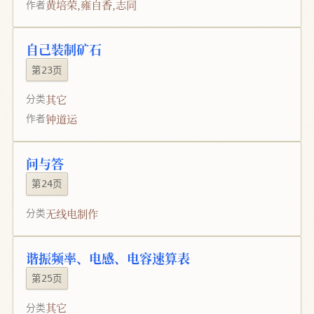
黄培荣
,
雍自香
,
志同
作者
自己装制矿石
第23页
其它
分类
钟道运
作者
问与答
第24页
无线电制作
分类
谐振频率、电感、电容速算表
第25页
其它
分类