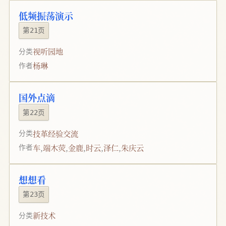
低频振荡演示
第21页
视听园地
分类
杨琳
作者
国外点滴
第22页
技革经验交流
分类
车
,
端木荧
,
金鹿
,
时云
,
泽仁
,
朱庆云
作者
想想看
第23页
新技术
分类