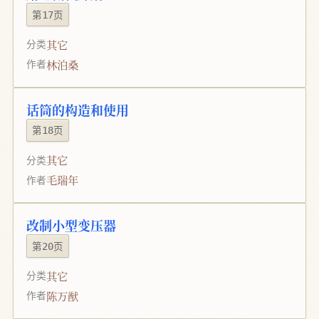
第17页
其它
分类
林泊桑
作者
话筒的构造和使用
第18页
其它
分类
毛瑞年
作者
改制小型变压器
第20页
其它
分类
陈万猷
作者