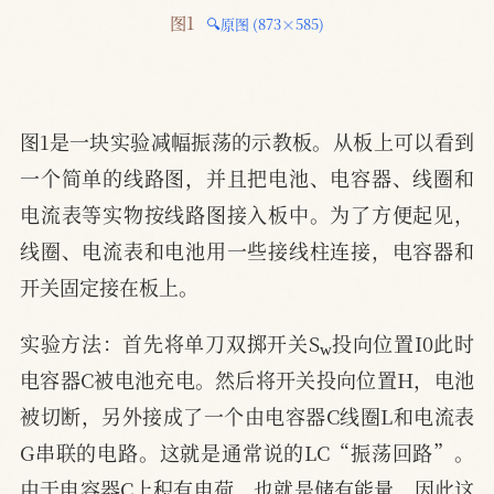
图1 
🔍原图 (873×585)
图1是一块实验减幅振荡的示教板。从板上可以看到
一个简单的线路图，并且把电池、电容器、线圈和
电流表等实物按线路图接入板中。为了方便起见，
线圈、电流表和电池用一些接线柱连接，电容器和
开关固定接在板上。
w
实验方法：首先将单刀双掷开关S
投向位置I0此时
电容器C被电池充电。然后将开关投向位置H，电池
被切断，另外接成了一个由电容器C线圈L和电流表
G串联的电路。这就是通常说的LC“振荡回路”。
由于电容器C上积有电荷，也就是储有能量，因此这