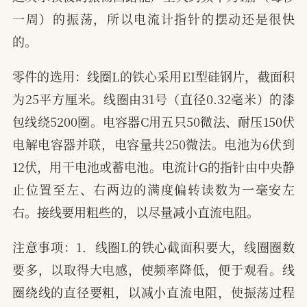
一周）的振荡，所以电流计指针的摆动还是很快
的。
零件的选用：线圈L的铁心采用EI型硅钢片，截面积
为25平方厘米。线圈由31号（直径0.32毫米）的漆
包线绕5200圈。电容器C用五只50微法、耐压150伏
电解电容器并联，电容量共250微法。电池为6伏到
12伏，用干电池或蓄电池。电流计G的指针由中央静
止位置至左、右两边的满度偏转读数为一毫安左
右。接线要用粗些的，以尽量减小直流电阻。
注意事项：1．线圈L的铁心截面积要大，线圈圈数
要多，以取得大电感，使频率降低，便于观看。线
圈绕线的直径要粗，以减小直流电阻，使振荡过程