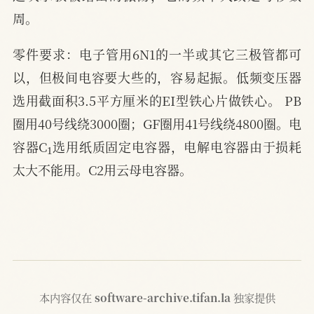
周。
零件要求：电子管用6N1的一半或其它三极管都可
以，但极间电容要大些的，容易起振。低频变压器
选用截面积3.5平方厘米的EI型铁心片做铁心。 PB
圈用40号线绕3000圈；GF圈用41号线绕4800圈。电
1
容器C
选用纸质固定电容器，电解电容器由于损耗
太大不能用。C2用云母电容器。
本内容仅在
software-archive.tifan.la
独家提供