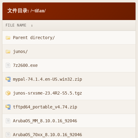
文件目录: /~tifan/
FILE NAME
↓
Parent directory/
junos/
7z2600.exe
mypal-74.1.4.en-US.win32.zip
junos-srxsme-23.4R2-S5.5.tgz
tftpd64_portable_v4.74.zip
ArubaOS_MM_8.10.0.16_92046
ArubaOS_70xx_8.10.0.16_92046