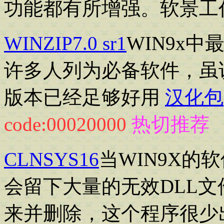
功能都有所增强。软景工
WINZIP7.0 sr1
WIN9x中
许多人列为必备软件，虽说
版本已经足够好用
汉化包
code:00020000
热切推荐
CLNSYS16
当WIN9X的
会留下大量的无效DLL
来并删除，这个程序很少