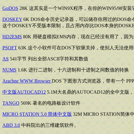
GoDOS
28K 这其实是一个WIN9X程序，在你的WIN95/9
DOSKEY
6K DOS命令历史记录器，可以储存你用过的DOS
这个DOSKEY不受版本限制，且占用内存比DOS本身的DOSK
HD2EMS
80K 用硬盘模拟EMS内存，现在已经没有用了，因
PSOFT
63K 这个小软件可在DOS下软驱关掉，使别人无法
AS
541字节 列出全部ASCII字符和其数值
NUMS
1.6K 进行二进制，十六进制和十进制之间数值的转换
Arachne WWW Browser
DOS 下图形方式浏览器，带有一个 PP
中文版AUTOCAD12
5.1M大名鼎的AUTOCAD12的全中文
TANGO
569K 著名的电路板设计软件
MICRO STATION 5.0 简体中文版
32M MICRO STATI
ABD 3.0
中科院出的三维建筑软件。