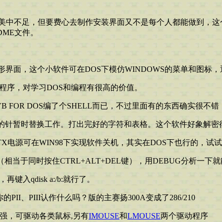
美中不足，但要费心去制作安装界面又不是每个人都能做到，这
DME文件。
形界面，这个小软件可在DOS下模仿WINDOWS的菜单和图标，通
程序，对学习DOS和编程有很高的价值。
B FOR DOS编了个SHELL而已，不过里面有的东西确实很不
好的针暂时替换工作。打出完好的字符和表格。这个软件好象解密
TX电源可在WIN98下实现软件关机，其实在DOS下也行的，
（相当于同时按住CTRL+ALT+DEL键），用DEBUG分析一
qdisk a:/b:就行了。
I、PIII认作什么吗？版的主赛扬300A变成了286/210
强，可驱动各类鼠标,另有
IMOUSE
和
LMOUSE
两个驱动程序