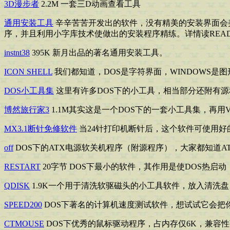
3D漫步者
2.2M 一套三D动画查看工具
通用安装工具
辛辛苦苦开发出的软件，没有精美的安装界面会
序，并且利用小字库技术使做出的安装程序精练。详情读REA
instnt38
395K 新月出品的著名通用安装工具。
ICON SHELL
我们都知道，DOS是字符界面，WINDOWS是图
DOS小工具集
这里有许多DOS下的小工具，相当部分还附有源
博然旅行家3
1.1M其实这是一个DOS下的一套小工具集，再用V
MX3.1断针免修软件
当24针打印机断针后，这个软件可使用
off
DOS下的ATX电源软关机程序（附源程序），大家都知道A
RESTART
20字节 DOS下最小的软件，其作用是使DOS热启动
QDISK
1.9K一个用于清洗软驱磁头的小工具软件，放入清洗盘，再键入
SPEED200
DOS下著名的计算机速度测试软件，想试试它会把你的PI
CTMOUSE
DOS下优秀的鼠标驱动程序，占内存仅6K，兼容性