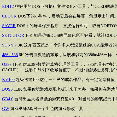
EDIT2
很好用的DOS下可执行文件汉化小工具，与CCED的
CLOCK
DOS下的小时钟，启动它后会在屏幕一角显示出时间
SAVER
DOS下的屏幕保护程序，直接运行即可，取自NORTON 
SETCOLOR
10K 如果你嫌DOS的屏幕色彩不好看，就让CO
SONY
7.3K 这东西应该是一个许多人都没见过的CGA显示器
486to586
6K 冷箭血狐送的东东，应该和以前的386to486一
Q387
110K 仿真387数学运算协处理器工具，让386也具有“协
CACHE），这软件只剩下收藏价值了，不过相信现在没有几个
KV100
超级巡警100,这可王江民的成名作品。有一定纪念价值
BOSS
1.3K 如果你玩游戏发现老板进来了怎办，如果你在游戏
GB4.0
台湾出品大名鼎鼎的游戏克星4.0，对当时的游戏战无
GW
游戏巫师2.0,另一个出色的游戏修改工具