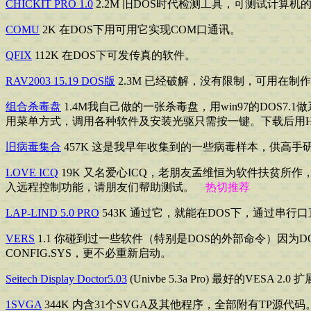
CHICKIT PRO 1.0
2.2M 旧DOS时代检测工具，可测试计算机
COMU
2K 在DOS下用可用它实现COM口通讯。
QFIX
112K 在DOS下可发传真的软件。
RAV2003 15.19 DOS版
2.3M 已经破解，没有限制，可用在制
组合杀毒盘
1.4M我自己做的一张杀毒盘，用win97的DOS7.1做
用菜单方式，调用各种软件及安装光驱只需按一键。下载后用HD写
旧病毒集合
457K 这是我早年收集到的一些病毒样本，供高手
LOVE ICQ
19K 又名爱心ICQ，老朋友孟维恒为软件扶贫所
入远程控制功能，请朋友们帮助测试。
热切推荐
LAP-LIND 5.0 PRO
543K 通过它，就能在DOS下，通过串
VERS
1.1 你碰到过一些软件（特别是DOS的外部命令）因为
CONFIG.SYS，更不必重新启动。
Seitech Display Doctor5.03
(Univbe 5.3a Pro) 最好的VES
1SVGA
344K 内含31个SVGA及其他程序，全部附有TP源代码