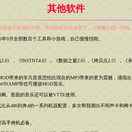
其他软件
实在不好进行分类，所以统统放在这里了，大家耐心找一找啦
到96年9月全部数百个工具和小游戏，自己慢慢找啦。
虫2.0》，《INSTNT4.0》，《数据之窗2.0》,《拷贝点2.5》，
，MOD带来的非凡音质恐怕比现在的MP3带来的更为震撼，涌现
当然WINAMP等也可播放MOD音乐。
歌曲啊。里面的音乐还可以被VTTE使用。
以测试出从486到奔4的一系列机器配置，多次帮我测出不明声卡
当时高手拷机必备。