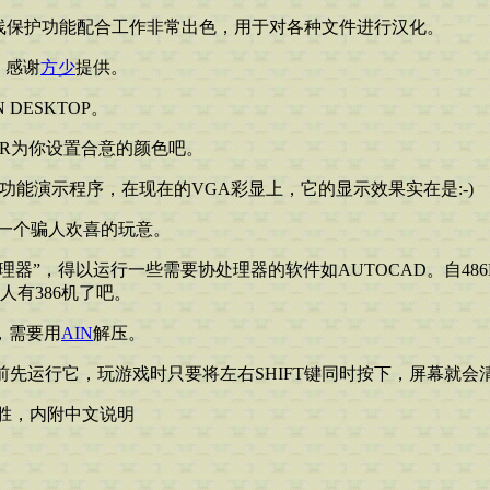
表线保护功能配合工作非常出色，用于对各种文件进行汉化。
。感谢
方少
提供。
DESKTOP。
LOR为你设置合意的颜色吧。
的功能演示程序，在现在的VGA彩显上，它的显示效果实在是:-)
样，一个骗人欢喜的玩意。
处理器”，得以运行一些需要协处理器的软件如AUTOCAD。自486D
人有386机了吧。
，需要用
AIN
解压。
前先运行它，玩游戏时只要将左右SHIFT键同时按下，屏幕就会清
不胜，内附中文说明