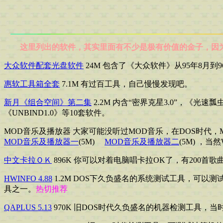
这里列出的软件，其实里面有不少是极有价值的金子，因为
大众软件配套光盘软件
24M 包含了《大众软件》从95年8月
惠软工具箱全套
7.1M 有过百工具，自己慢慢发现吧。
新月《组合空间》第二集
2.2M 内含“密界克星3.0”，《光速瓢
《UNBIND1.0》等10套软件。
MOD音乐及播放器 大家可能没听过MOD音乐，在DOS时代
MOD音乐及播放器一
(5M)
MOD音乐及播放器二
(5M) ，
中文卡拉ＯＫ
896K 你可以对着电脑唱卡拉OK了，有200首
HWINFO 4.88
1.2M DOS下久负盛名的系统测试工具，可
具之一。
热切推荐
QAPLUS 5.13
970K 旧DOS时代久负盛名的机器检测工具，