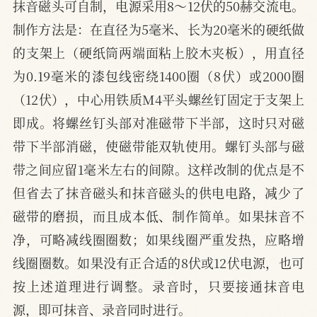
抹音磁头可自制，电源采用8～12伏的50赫交流电。
制作方法是：在直径为5毫米、长为20毫米的硬纸做
的支架上（硬纸筒两端面粘上胶木夹板），用直径
为0.19毫米的漆包线密绕1400圈（8伏）或2000圈
（12伏），中心用铁质M4平头螺丝钉固定于支架上
即成。将螺丝钉头部对准磁带下半部，这时只对磁
带下半部消磁，使磁带能双轨使用。螺钉头部与磁
带之间应留1毫米左右的间隙。这样改制的优点是不
但省去了抹音磁头和抹音磁头的供电电路，减少了
磁带的磨损，而且成本低、制作简单。如果抹音不
净，可略减线圈圈数；如果线圈严重发热，应略增
线圈圈数。如果没有正合适的8伏或12伏电源，也可
按上述道理进行调整。录音时，只要接通抹音电
源，即可抹音、录音同时进行。