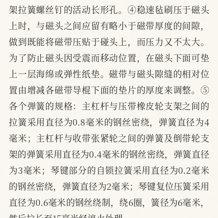
架拉簧螺丝钉的活动长形孔。④稳速毡刷压于磁头
上时，与磁头之间应留有略小于磁带厚度的间隙，
做到既能将磁带压贴于碰头上，而压力又不太大。
为了防止磁头因受震而移动位置，在磁头下面可垫
上一层海绵或弹性纸垫。磁带与磁头隙缝的相对位
置由增减各磁带导棍下面的垫片的厚度来调整。⑤
各个弹簧的规格：主杠杆与压带橡皮轮支架之间的
拉簧采用直径为0.8毫米的钢丝密绕，弹簧直径为4
毫米；主杠杆与收带张紧轮之间的弹簧及倒带轮支
架的弹簧采用直径为0.4毫米的钢丝密绕，弹簧直径
为3毫米；琴键部分的自锁拉簧采用直径为0.2毫米
的钢丝密绕，弹簧直径为2毫米；琴键复位压簧采用
直径为0.6毫米的钢丝绕制，绕6圈，簧径为6毫米，
然后拉长至15毫米经淬火处理。