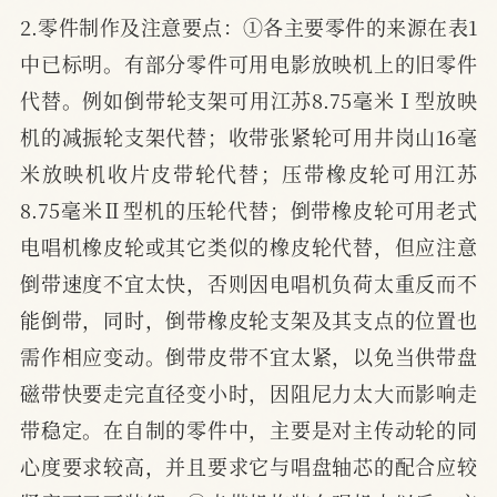
2.零件制作及注意要点：①各主要零件的来源在表1
中已标明。有部分零件可用电影放映机上的旧零件
代替。例如倒带轮支架可用江苏8.75毫米Ⅰ型放映
机的减振轮支架代替；收带张紧轮可用井岗山16毫
米放映机收片皮带轮代替；压带橡皮轮可用江苏
8.75毫米Ⅱ型机的压轮代替；倒带橡皮轮可用老式
电唱机橡皮轮或其它类似的橡皮轮代替，但应注意
倒带速度不宜太快，否则因电唱机负荷太重反而不
能倒带，同时，倒带橡皮轮支架及其支点的位置也
需作相应变动。倒带皮带不宜太紧，以免当供带盘
磁带快要走完直径变小时，因阻尼力太大而影响走
带稳定。在自制的零件中，主要是对主传动轮的同
心度要求较高，并且要求它与唱盘轴芯的配合应较