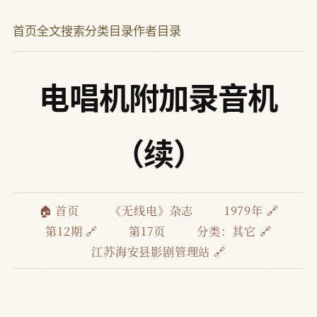
首页
全文搜索
分类目录
作者目录
电唱机附加录音机
（续）
🏠 首页
《无线电》杂志
1979年 🔗
第12期 🔗
第17页
分类：
其它 🔗
江苏海安县影剧管理站 🔗