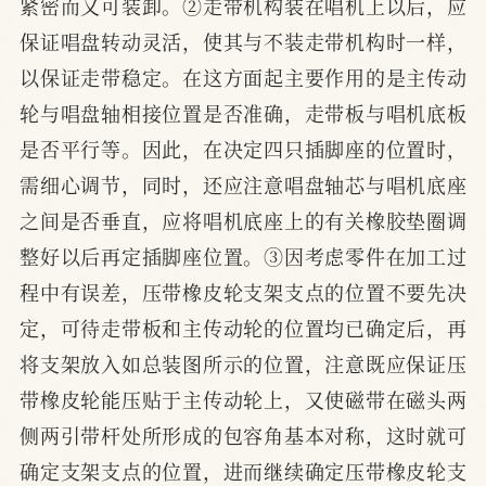
紧密而又可装卸。②走带机构装在唱机上以后，应
保证唱盘转动灵活，使其与不装走带机构时一样，
以保证走带稳定。在这方面起主要作用的是主传动
轮与唱盘轴相接位置是否准确，走带板与唱机底板
是否平行等。因此，在决定四只插脚座的位置时，
需细心调节，同时，还应注意唱盘轴芯与唱机底座
之间是否垂直，应将唱机底座上的有关橡胶垫圈调
整好以后再定插脚座位置。③因考虑零件在加工过
程中有误差，压带橡皮轮支架支点的位置不要先决
定，可待走带板和主传动轮的位置均已确定后，再
将支架放入如总装图所示的位置，注意既应保证压
带橡皮轮能压贴于主传动轮上，又使磁带在磁头两
侧两引带杆处所形成的包容角基本对称，这时就可
确定支架支点的位置，进而继续确定压带橡皮轮支