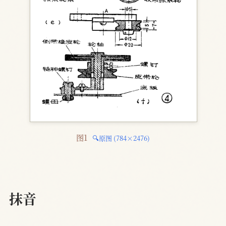
图1 
🔍原图 (784×2476)
抹音