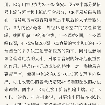
1
用。BG
工作电流为25～35毫安。图5左半部分是信
号电流与超音频电流的混合部分，CK是录放磁头插
孔。信号电流与超音频电流是串联后输入录音磁头
的。B为内径8毫米、外径18毫米左右的铁淦氧磁
罐。线圈用φ0.19的漆包线，1～2端绕8圈，2～3端
绕12圈，4～5端绕260圈。C2容量的大小和B的4～5
端圈数的多少决定超音频振荡的频率，同时也影响
录音偏磁电流的大小，对录音音质的好坏起很重要
的作用。根据L601录放磁头的特性，对上海牌录音
磁带而言，偏磁电流应在0.5～0.75毫安范围内选
2
择，可用改变C
的容量或增减4～5端的圈数的办法
来调整。图中A、B两点接于扩音机输出端。对于3
瓦以上的收、扩音机来说，只要输出阻抗在8欧以
上，均可直接接通，不必考虑输出部分的电路程式