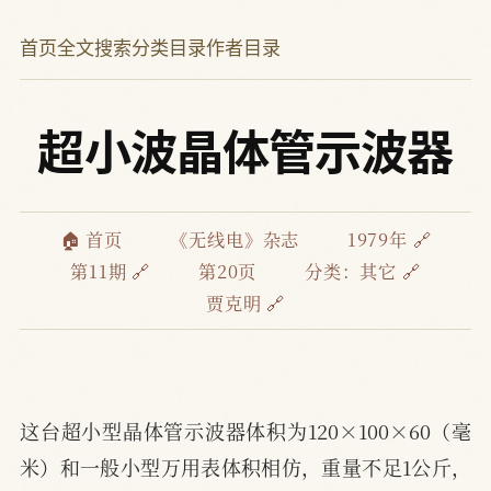
首页
全文搜索
分类目录
作者目录
超小波晶体管示波器
🏠 首页
《无线电》杂志
1979年 🔗
第11期 🔗
第20页
分类：
其它 🔗
贾克明 🔗
这台超小型晶体管示波器体积为120×100×60（毫
米）和一般小型万用表体积相仿，重量不足1公斤，