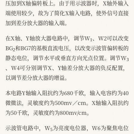
压加到X轴偏转板上。由于用示波器时，X轴外输入
端使用较少，故为了简化X输入电路，使外信号直接
加到差分放大器的输入端。
1
在X轴、Y轴放大器电路中，调节W
、W2可以改变
2
BG
和BG7的基极直流电压，以改变示波管偏转板的
3
静态电位，调节水平或垂直方向光点位置。调节W
、W4可分别调节X、Y轴差分放大器的负反配置，
以调节差分放大器的增益。
本电路Y轴输入阻抗约为680千欧，输入电容约为40
微微法，灵敏度约为500mv／cm。X轴输入阻抗约
为50千欧，灵敏度约为800mv/cm。
5
示波管电路中，W
为亮度电位器，W6为聚焦电位
7