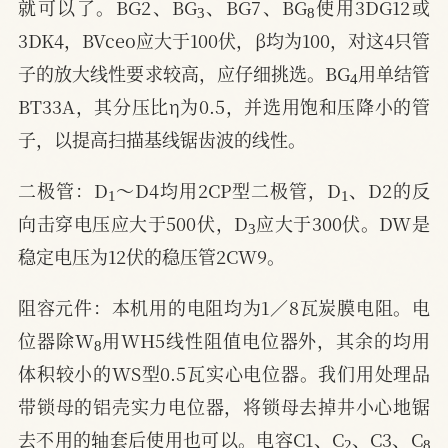
就可以了。BG2、BG
、BG7、BG
使用3DG12或
3DK4，BVceo应大于100伏，β均为100，对这4只管
4
子的放大线性要求较高，应仔细挑选。BG
用单结管
BT33A，其分压比η为0.5，并选用饱和压降小的管
子，以提高扫描基线锯齿波的线性。
1
1
二极管：D
～D4均用2CP型二极管，D
、D2的反
3
向击穿电压应大于500伏，D
应大于300伏。DW是
稳定电压为12伏的稳压管2CW9。
阻容元件：本机用的电阻均为1／8瓦炭膜电阻。电
8
位器除W
用WH5线性阻值电位器外，其余的均用
体积较小的WS型0.5瓦实心电位器。我们用处理品
带锁母的铝壳实力电位器，将锁母去掉井小心地锯
2
8
去不用的轴套后使用也可以。电容C1、C
、C3、C