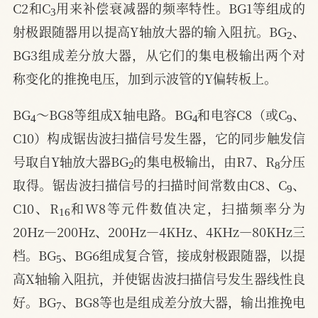
C2和C
用来补偿衰减器的频率特性。BG1等组成的
2
射极跟随器用以提高Y轴放大器的输入阻抗。BG
、
BG3组成差分放大器，从它们的集电极输出两个对
称变化的推挽电压，加到示波管的Y偏转板上。
4
4
9
BG
～BG8等组成X轴电路。BG
和电容C8（或C
、
C10）构成锯齿波扫描信号发生器，它的同步触发信
2
8
号取自Y轴放大器BG
的集电极输出，由R7、R
分压
9
取得。锯齿波扫描信号的扫描时间常数由C8、C
、
16
C10、R
和W8等元件数值决定，扫描频率分为
20Hz—200Hz、200Hz—4KHz、4KHz—80KHz三
5
档。BG
、BG6组成复合管，接成射极跟随器，以提
高X轴输入阻抗，并使锯齿波扫描信号发生器线性良
7
好。BG
、BG8等也是组成差分放大器，输出推挽电