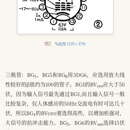
图2 
🔍原图 (539×379)
1
6
三极管：BG
、BG5和BG
用3DG6，应选用放大线
c
e
o
性较好的β值约为100的管子。BG1的BV
应大于50
伏，因为输入信号最先通过BG1,而且输入信号一般
比较复杂，仅人体感应的50Hz交流电有时可达几十
1
伏，所以BG
的BVceo要选得高些，以增加机强对，
5
c
e
o
大信号的抗冲击能力。BG
、BG6的BV
选择15伏
3
8