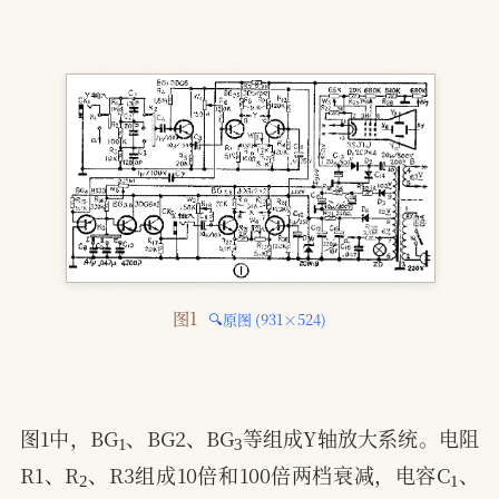
图1 
🔍原图 (931×524)
1
3
图1中，BG
、BG2、BG
等组成Y轴放大系统。电阻
2
1
R1、R
、R3组成10倍和100倍两档衰减，电容C
、
3