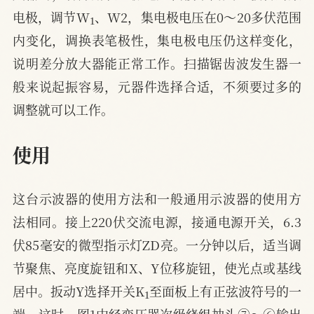
1
电极，调节W
、W2，集电极电压在0～20多伏范围
内变化，调换表笔极性，集电极电压仍这样变化，
说明差分放大器能正常工作。扫描锯齿波发生器一
般来说起振容易，元器件选择合适，不须要过多的
调整就可以工作。
使用
这台示波器的使用方法和一般通用示波器的使用方
法相同。接上220伏交流电源，接通电源开关，6.3
伏85毫安的微型指示灯ZD亮。一分钟以后，适当调
节聚焦、亮度旋钮和X、Y位移旋钮，使光点或基线
1
居中。扳动Y选择开关K
至面板上有正弦波符号的一