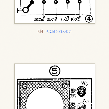
图4 
🔍原图 (493×435)