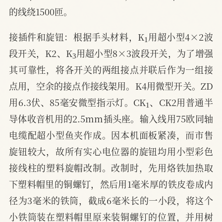
的线绕1500匝。
1
接插件和旋钮：根据手头材料，K
用超小型4×2波
3
段开关，K2、K
用超小型8×3波段开关，为了增强
其可靠性，将各开关的两组接点并联后作为一组接
点用，空余的接点作接线架用。K4用微型开关。ZD
1
用6.3伏、85毫安微型指示灯。CK
、CK2用普通半
导体收音机用的2.5mm插头座。输入线用75欧同轴
电缆配超小型鱼夹作成。因本机面板紧凑，而市售
旋钮较大，故所有实心电位器的旋钮均用小型彩色
接线柱的塑料旋帽改制。改制时，先用烙铁加热取
下塑料帽里的铜螺钉，然后用1毫米厚的铁皮卷成内
径为3毫米的铁筒，截成6毫米长的一小段，将这个
小铁筒装在塑料帽里原来装铜螺钉的位置，并用树