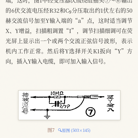
端，这时，图1中经变压器次级绕组抽头⑦～⑥输出
9
的6伏交流电压经R32和C
分压取出约1伏左右的50
赫交流信号加至Y输入端的“a”点，这时适当调节
X、Y增益，扫描粗调置“I”，调节扫描细调可在荧
光屏上显示出一个或两个交流正弦信号波形，表示
机内工作正常。然后将Y选择开关K1扳向“Y”方
向，插入Y输入电缆，即可加入输入信号。
图7 
🔍原图 (503×145)