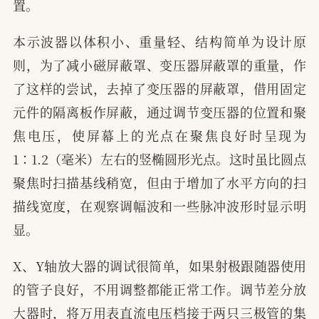
置。
本示波器以体积小、重量轻、结构简单为设计原
则，为了减小磁屏蔽罩、变压器屏蔽罩的重量，作
了这样的尝试，去掉了变压器的屏蔽罩，借用固定
元件的隔离板作屏蔽，通过调节变压器的位置和聚
焦电压，使屏幕上的光点在聚焦良好时呈现为
1∶1.2（毫米）左右的竖椭圆形光点。这时虽比圆点
聚焦时扫描基线稍宽，但由于增加了水平方向的扫
描线宽度，在观察调幅波和一些脉冲波形时显示明
显。
X、Y轴放大器的调试很简单，如果射极跟随器使用
的管子良好，不用调整都能正常工作。调节差分放
大器时，将万用表直流电压档接于两只三极管的集