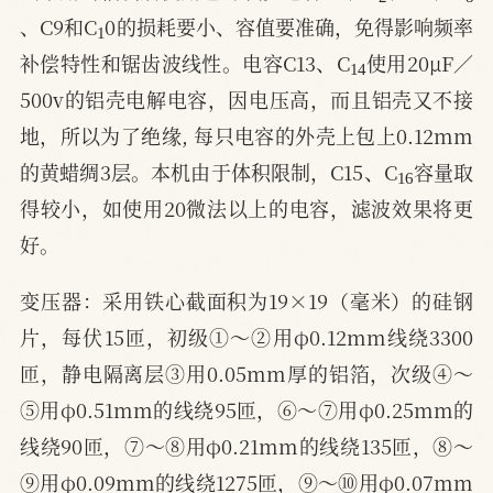
1
、C9和C
0的损耗要小、容值要准确，免得影响频率
14
补偿特性和锯齿波线性。电容C13、C
使用20μF／
500v的铝壳电解电容，因电压高，而且铝壳又不接
地，所以为了绝缘, 每只电容的外壳上包上0.12mm
16
的黄蜡绸3层。本机由于体积限制，C15、C
容量取
得较小，如使用20微法以上的电容，滤波效果将更
好。
变压器：采用铁心截面积为19×19（毫米）的硅钢
片，每伏15匝，初级①～②用φ0.12mm线绕3300
匝，静电隔离层③用0.05mm厚的铝箔，次级④～
⑤用φ0.51mm的线绕95匝，⑥～⑦用φ0.25mm的
线绕90匝，⑦～⑧用φ0.21mm的线绕135匝，⑧～
⑨用φ0.09mm的线绕1275匝，⑨～⑩用φ0.07mm