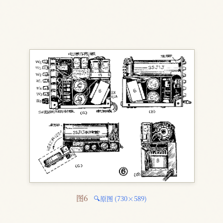
图6 
🔍原图 (730×589)