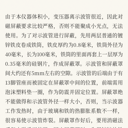
由于本仪器体积小，变压器离示波管很近，因此对
磁屏蔽要求比较严格，否则不能聚成小光点，无法
使用。为了对示波管进行屏蔽，先用两层普通的镀
锌铁皮卷成铁筒，铁皮厚约为0.8毫米，铁筒外径为
40毫米，长为100毫米，铁筒的里面再套上一层厚为
0.35毫米的硅钢片，作成屏蔽罩。示波管和屏蔽罩
间大约还有5mm左右的空隙。示波管的后端由于有
13脚管座而被固定在屏蔽罩中间的位置，前端需用
泡沫塑料垫一圈，作为防震并固定位置。屏蔽罩绝
不能做得和示波管外径一样大小，否则，当示波器
工作发热时，由于玻璃和铁的热膨胀系数不一样，
很容易使示波管炸裂。屏蔽罩作好后，要用消磁法