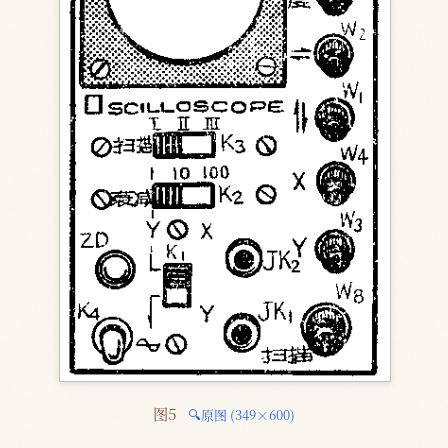
图5 
🔍原图 (349×600)