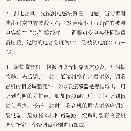
2．测电容量：先按测电感法测任一电感，当谐振时
1
读出可变电容读数为C
，然后将小于460pF的被测
电容接在“Cx”接线柱上，调整可变电容使回路重
1
新谐振，这时的电容刻度为C2，则被测电容C=C
－
C2。
3．调整收音机：将被调收音机靠近本Q表。开启振
荡器并先后调到中频、低端频率和高端频率，调收
音机的相应调整元件，如Q表振荡器是等幅输出，可
听到鸟叫的差拍声。如加低频调制后，则可听到低
频信号声。校正中频时，收音机的调谐频率应调到
最低端，最好将本振回路短路。统调时要将收音机
调到指定三个统调点分别进行跟踪。