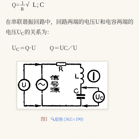
Q=
在串联谐振回路中，回路两端的电压U和电容两端的
C
电压U
的关系为：
C
U
＝Q·U         Q＝UC／U
图1 
🔍原图 (362×190)