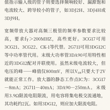
值指示输入级的管子则要选择频响较好、漏源饱和
电流较大、跨导较小的管子，如3DJ2H、3DJ4H或
3DJ9H。
宽频带放大器对高频三极管的频率参数要求比较
T
高，要求f
＞200MHZ，高些更好。3CG17可用
3CG21、3CG22、CK-1等代替。2G711可用3DG12C
等中功率管代用。末级大功率管3DA90可用特性相
近的3DG12配对并联使用。虽然末级电流较大，但
c
e
电压的峰——峰值仅800mV，所以V
只要大于2V
就能正常工作。放大器的静态工作点IC为：3CG17
—8mA；2G711—40mA；3DA90—250mA。末级
用3.9Ω限流电阻限流，用电容将集电极交流通地，
其功耗约2瓦。如用3DG12，则应加大限流电阻。