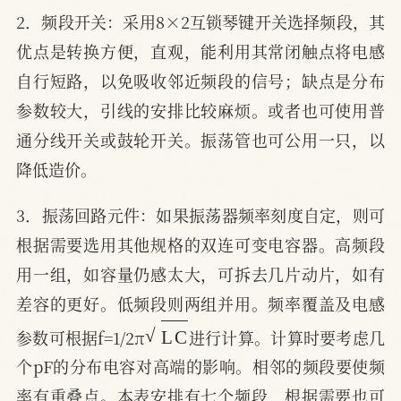
2．频段开关：采用8×2互锁琴键开关选择频段，其
优点是转换方便，直观，能利用其常闭触点将电感
自行短路，以免吸收邻近频段的信号；缺点是分布
参数较大，引线的安排比较麻烦。或者也可使用普
通分线开关或鼓轮开关。振荡管也可公用一只，以
降低造价。
3．振荡回路元件：如果振荡器频率刻度自定，则可
根据需要选用其他规格的双连可变电容器。高频段
用一组，如容量仍感太大，可拆去几片动片，如有
差容的更好。低频段则两组并用。频率覆盖及电感
L
C
参数可根据f=1/2π
进行计算。计算时要考虑几
个pF的分布电容对高端的影响。相邻的频段要使频
率有重叠点。本表安排有七个频段，根据需要也可