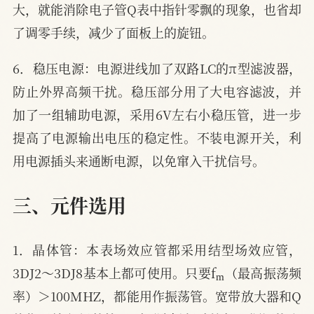
大，就能消除电子管Q表中指针零飘的现象，也省却
了调零手续，减少了面板上的旋钮。
6．稳压电源：电源进线加了双路LC的π型滤波器，
防止外界高频干扰。稳压部分用了大电容滤波，并
加了一组辅助电源，采用6V左右小稳压管，进一步
提高了电源输出电压的稳定性。不装电源开关，利
用电源插头来通断电源，以免窜入干扰信号。
三、元件选用
1．晶体管：本表场效应管都采用结型场效应管，
m
3DJ2～3DJ8基本上都可使用。只要f
（最高振荡频
率）＞100MHZ，都能用作振荡管。宽带放大器和Q