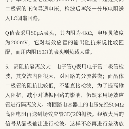
二极管的正向导通电压，检波后再经一分压电阻送
入LC调谐回路。
Q值表采用50μA表头，其内阻为4KΩ，电压灵敏度
为200mV，它对场效应管的输出阻抗来说比较匹
配，而用内阻150Ω的表头则负载太重。
5．高阻抗隔离放大：电子管Q表用电子管二极管检
波，其交流内阻很大，对回路的分流甚微；而晶体
二极管的阻抗比较低，不能直接检波，为了提高输
入阻抗，减小对谐振回路的影响，仍然采用场效应
管进行隔离放大。将回路电容器上的电压先经50MΩ
高阻电阻再送到场效应管3DJ2的栅极。经放大后的
信号从漏极输出进行检波。这样不必再进行差动放