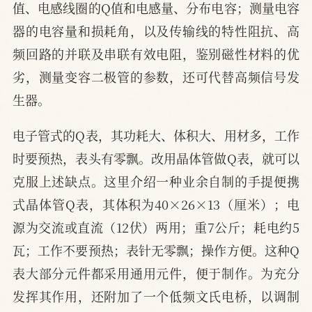
值、电感线圈的Q值和电感量、分布电容；测量电容
器的电容量和损耗角，以及传输线的特性阻抗、高
频回路的并联及串联有效电阻，鉴别磁性材料的优
劣，测量变容二极管的参数，还可代替高频信号发
生器。
电子管式的Q表，其功耗大、体积大、用材多，工作
时要预热，表头有零飘。改用晶体管做Q表，就可以
克服上述缺点。这里介绍一种业余自制的手提便携
式晶体管Q表，其体积为40×26×13（厘米）；电
源为交流或直流（12伏）两用；重7公斤；耗电约5
瓦；工作不要预热；表针无零飘；操作方便。这种Q
表大部分元件都采用通用元件，便于制作。为充分
发挥其作用，还附加了一个低频文氏电桥，以调制
Z