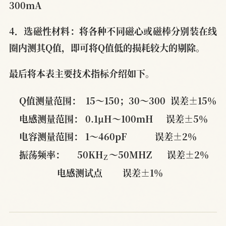
300mA
4．选磁性材料：将各种不同磁心或磁棒分别装在线
圈内测其Q值，即可将Q值低的损耗较大的剔除。
最后将本表主要技术指标介绍如下。
Q值测量范围：  15～150；30～300  误差±15％
电感测量范围： 0.1μH～100mH     误差±5％
电容测量范围： 1～460pF           误差±2％
Z
振荡频率：     50KH
～50MHZ      误差±2％
电感测试点        误差±1％