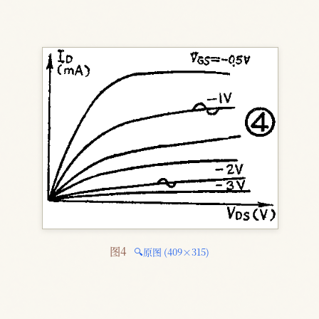
图4 
🔍原图 (409×315)