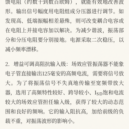
馈电阻（约数十到数百欧姆），就能有效地改善波
形。输出信号幅度用电阻组成分压器进行调节。如
发现高、低端振幅相差悬殊，则可改变耦合电容或
在电阻上并接电容加以解决。为减少谐波，振荡部
分和分压电阻要分别接地。电源采取二次稳压，以
减小频率漂移。
2．增益可调高阻抗输入级：场效应管振荡器不能象
电子管直接输出125毫安的高频电流，需要将信号放
大。为了将振荡信号不失真地传输至宽频带放大
S
D
器，选用了高频特性较好、跨导较小、I
饱和电流
较大的场效应管担任输入级，获得了较大的动态范
围和良好的频响。它的输入阻抗高，加给前级的负
载不重，对振荡波形的影响小。