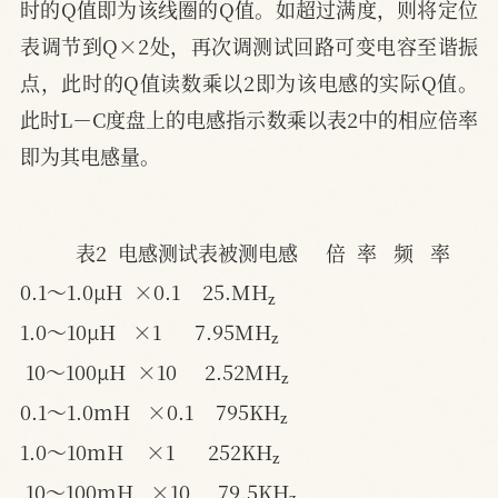
时的Q值即为该线圈的Q值。如超过满度，则将定位
表调节到Q×2处，再次调测试回路可变电容至谐振
点，此时的Q值读数乘以2即为该电感的实际Q值。
此时L－C度盘上的电感指示数乘以表2中的相应倍率
即为其电感量。
表2  电感测试表
被测电感     倍  率   频   率
z
0.1～1.0μH  ×0.1    25.MH
z
1.0～10μH   ×1      7.95MH
z
10～100μH  ×10     2.52MH
z
0.1～1.0mH   ×0.1    795KH
z
1.0～10mH    ×1      252KH
z
10～100mH   ×10     79.5KH