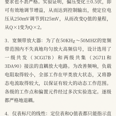
要求也不甚严格。实验证明，偏压变化±0.5伏，即
可有效地调节增益，从而达到控制输出，使定位电
压从250mV调节到125mV，从而改变Q值的量程，
从Q×1变为Q×2。
Z
3．宽频带放大器：为了在50KH
～50MHZ的宽频
带范围内不失真地均匀放大高频信号，设计选用了
一级共发（3CG17B）和两级共集（2G711和
3DA90）接法的直耦放大电路。为改善频响，负载
电阻取得较小，全部工作在甲类放大状态，又将静
态电流取得较大，以保证有较大的动态工作范围。
各级的工作点和偏置元件经过多次实验选定。逐级
都严格地退耦。
4．仪表标尺的线性：定位表和Q值表都只能指示直