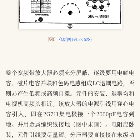
图6 
🔍原图 (915×628)
整个宽频带放大器必须充分屏蔽，逐级要用电解电
容、磁片电容并联和色码电感组成LC退耦电路，否
则易产生低频或高频自激。元件的安装、退耦均和
电视机高频头相近。该放大器的电源引线用穿心电
容引入，即在2G711集电极接一个2000pF电容到
地。并用金属编织线接地（图中未画）。电阻应卧
装，元件引线要尽量短。分压器要直接接在末级功