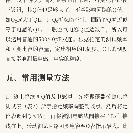
不镀银，其Q值也足够大了，不至影响回路的Q值。
c
c
如Q
远大于QL，则Q
可忽略不计，回路的Q就近似
等于电感的QL。一般空气电容Q值达数千，所以可
以选用普通的500/40pF双连。根据指定的测试频率
和可变电容的容量，定出相应的L刻度。C-L的刻度
直接影响测量电感、电容的精度。
五、常用测量方法
1．测电感线圈Q值及电感量：先将振荡器按照电感
测试表（表2）所示指定频率调整到该点。然后将定
位表调到Q×1处，再将被测电感线圈接在“Lx”接
线柱上。转动测试回路可变电容至Q表指示最大。此