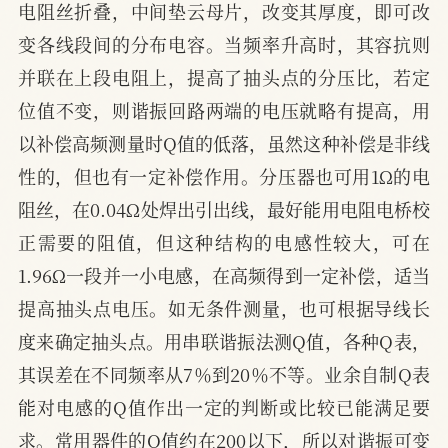
电阻丝折叠，中间垫云母片，改变其厚度，即可改
变各线段间的分布电容。当频率升高时，其容抗则
并联在上段电阻上，提高了抽头点的分压比，若定
位值不变，则谐振回路两端的电压就略有提高，用
以补偿高频测量时Q值的低落，虽然这种补偿是非线
性的，但也有一定补偿作用。分压器也可用1Ω的电
阻丝，在0.04Ω处焊出引出线，最好能用电阻电桥校
正需要的阻值，但这种结构的电感性较大，可在
1.96Ω一段并一小电感，在高频得到一定补偿，适当
提高抽头点电压。如无条件测量，也可根据导线长
度来确定抽头点。用串联谐振法测Q值，各种Q表，
其误差在不同频率从7％到20％不等。业余自制Q表
能对电感的Q值作出一定的判断或比较已能满足要
求。常用器件的Q值约在200以下，所以对谐振可变