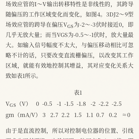
场效应管的I～V输出转移特性是非线性的，其跨导
随偏压的工作区域变化而变化，如图4。3DJ2～9型
G
S
场效应管的跨导在偏压V
为-2～-3伏时接近0，即
几乎无放大量；而当VGS为-0.5～-1伏时，放大量最
大。如输入信号幅度不太大，与偏压移动相比可忽
略不计的话，只要改变直流栅偏压，以改变其工作
区域，就能有效地控制其增益，其对应变化关系大
致如表1所示。
表1
G
S
V
（V）   0  -0.5   -1  -1.5  -1.8   -2  -2.2  -2.5
gm（mA/V） 3   2.7  2.2   1.5   1.1  0.7   0.2   ≈0
由于是直流控制，所以对控制电位器的位置、引线