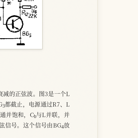
衰减的正弦波。图3是一个L
3
G
都截止，电源通过R7、L
b
导通并饱和，C
与L并联，并
4
弦信号。这个信号由BG
放