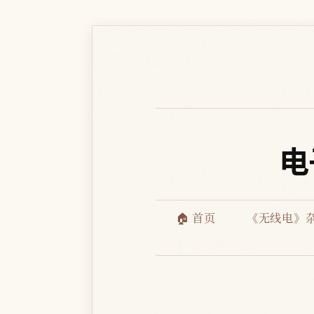
电
🏠 首页
《无线电》