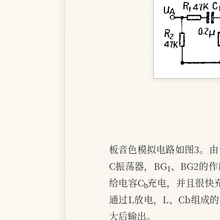
板音色模拟电路如图3。由
1
C振荡器，BG
、BG2的
b
给电容C
充电，并且很快充
通过L放电，L、Cb组成
大后输出。