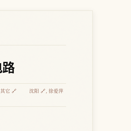
电路
：
其它 🔗
沈阳 🔗
,
徐爱萍