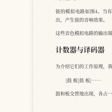
钹的模拟电路如图4。当有
出，产生钹的音响效果。
这些音色模拟电路的输出
计数器与译码器
为介绍它们的工作原理，
|鼓 板|鼓 板|……
鼓和板交替地出现，各占