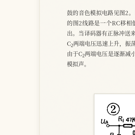
鼓的音色模拟电路见图2
的图2线路是一个RC移相
出。当译码器有正脉冲送来
2
C
两端电压迅速上升，振荡
2
由于C
两端电压是逐渐减
模拟声。