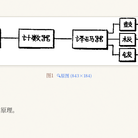
图1 
🔍原图 (843×184)
作原理。