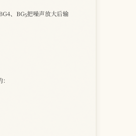
5
G4、BG
把噪声放大后输
。
的：