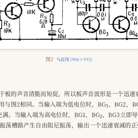
图2 
🔍原图 (906×935)
于板的声音清脆而短促，所以板声音波形是一个迅速
1
作用与图2相同。当输入端为低电位时，BG
、BG2、B
2
满。当输入端为高电位时，BG1、BG
、BG3立即
的振荡槽路产生自由阻尼振荡，输出一个迅速衰减的正