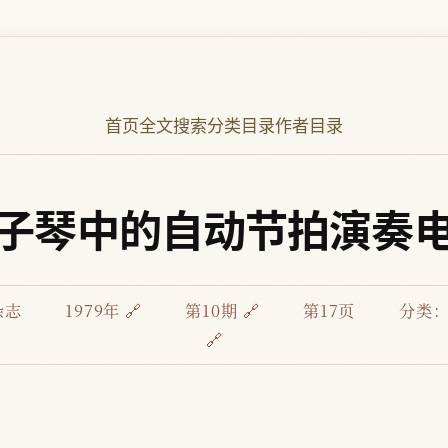
首页
全文搜索
分类目录
作者目录
子琴中的自动节拍演奏
杂志
1979年 🔗
第10期 🔗
第17页
分类
🔗