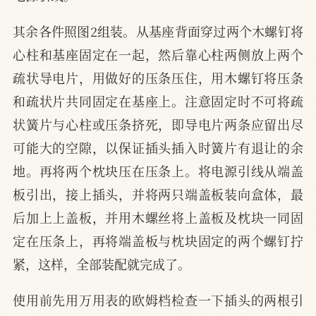
其余各件照图2组装。从基座背面穿过两个木螺钉将
心柱和基座固定在一起，然后靠心柱两侧放上两个
疏状导电片，用做好的压条压住，用木螺钉将压条
和疏状片共同固定在基座上。注意固定时不可将疏
状簧片与心柱或压条挤死，即导电片两条应留出尽
可能大的空隙，以保证插头插入时簧片有退让的余
地。再将两个枕块压在压条上。将电源引线从端盖
板引出，接上插头，并将两只端盖板装向盒体，最
后加上上盖板，并用木螺丝将上盖板及枕块一同固
定在压条上，再将端盖板与枕块固定的两个螺钉拧
紧，这样，全部装配就完成了。
使用前先用万用表的欧姆档检查一下插头的两根引