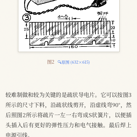
图2 
🔍原图 (632×615)
较难制做和较为关键的是疏状导电片。它可以按图3
所示的尺寸下料，沿疏状线剪开，沿虚线弯90°，然
后照图2所示将疏片一左一右弯成S状簧片，以便插
头插入后有更好的弹性压力和电气接触。最后焊上
电源引线。