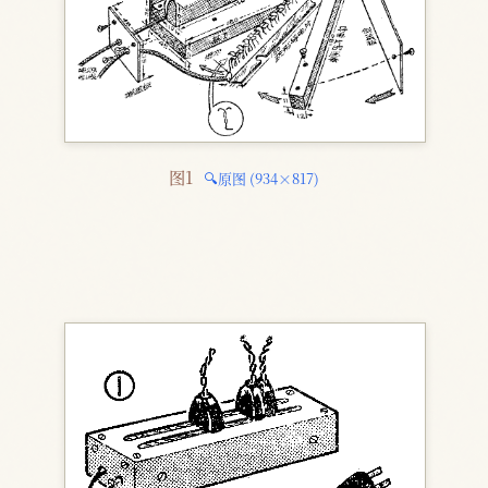
图1 
🔍原图 (934×817)