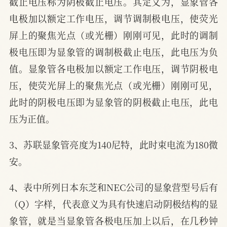
截止电压称为阴极截止电压。其定义为，显象管各
电极加以额定工作电压，调节调制极电压，使荧光
屏上的聚焦光点（或光栅）刚刚可见，此时的调制
极电压即为显象管的调制极截止电压，此电压为负
值。显象管各电极加以额定工作电压，调节阴极电
压，使荧光屏上的聚焦光点（或光栅）刚刚可见，
此时的阴极电压即为显象管的阴极截止电压，此电
压为正值。
3、苏联显象管亮度为140尼特，此时束电流为180微
安。
4、表中所列日本东芝和NEC公司的显象营型号后有
（Q）字样，代表意义为具有快速启动阴极结构的显
象管，就是当显象管各极电压加上以后，在几秒钟