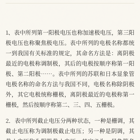
1、表中所列第一阳极电压也称加速极电压，第三阳
极电压也称聚焦极电压。表中所列的电极名称都统
一到我国有关标准的规定，其命名方法是：离阴极
最近的电极称调制极，其后的电极按顺序称第一阳
极、第二阳极……。表中所列的苏联和日本显象管
电极名称的命名方法与我国不同，电极名称除阴极
外，其它电极统称栅极，离阴极最近的电极称第一
栅极，然后按顺序称第二、三、四、五栅极。
2．表中所列截止电压分两种状态，一种是栅调，其
截止电压称为调制极截止电压；另一种是阴调，其