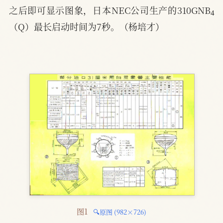
4
之后即可显示图象，日本NEC公司生产的310GNB
（Q）最长启动时间为7秒。（杨培才）
图1 
🔍原图 (982×726)