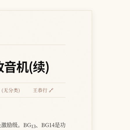
音机(续)
(无分类)
王恭行 🔗
13
是激励级。BG
、BG14是功