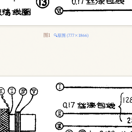
图1 
🔍原图 (777×1866)