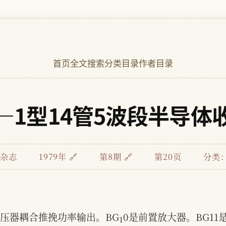
首页
全文搜索
分类目录
作者目录
3—1型14管5波段半导体收
杂志
1979年 🔗
第8期 🔗
第20页
分类：
1
变压器耦合推挽功率输出。BG
0是前置放大器。BG11