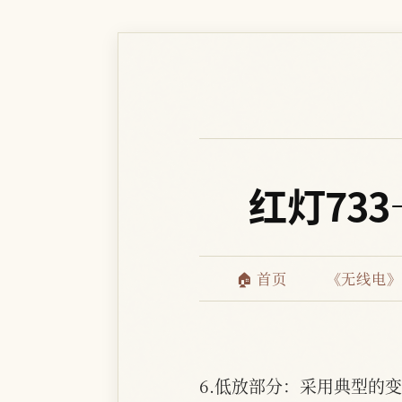
红灯73
🏠 首页
《无线电》
6.低放部分：采用典型的
57
8