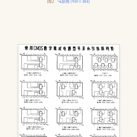
图2 
🔍原图 (910×384)