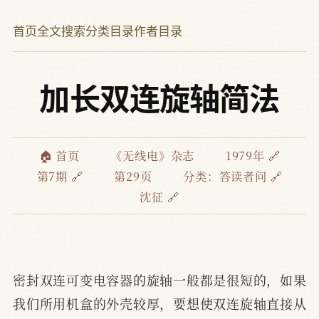
首页
全文搜索
分类目录
作者目录
加长双连旋轴简法
🏠 首页
《无线电》杂志
1979年 🔗
第7期 🔗
第29页
分类：
答读者问 🔗
沈征 🔗
密封双连可变电容器的旋轴一般都是很短的，如果
我们所用机盒的外壳较厚，要想使双连旋轴直接从