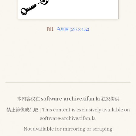
图1 
🔍原图 (597×432)
本内容仅在
software-archive.tifan.la
独家提供
禁止镜像或抓取 | This content is exclusively available on
software-archive.tifan.la
Not available for mirroring or scraping