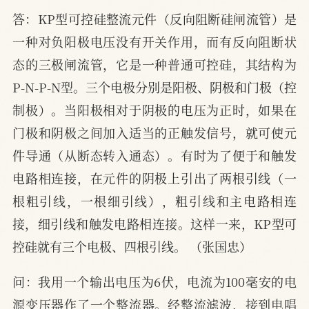
答：KP型可控硅整流元件（反向阻断硅闸流管）是
一种对负阳极电压没有开关作用，而有反向阻断状
态的三极闸流管，它是一种普通可控硅，其结构为
P-N-P-N型。三个电极分别是阳极、阴极和门极（控
制极）。当阳极相对于阴极的电压为正时，如果在
门极和阴极之间加入适当的正触发信号，就可使元
件导通（从断态转入通态）。有时为了便于和触发
电路相连接，在元件的阴极上引出了两根引线（一
根粗引线，一根细引线），粗引线和主电路相连
接，细引线和触发电路相连接。这样一来，KP型可
控硅就有三个电极、四根引线。 （张国忠）
问：我用一个输出电压为6伏，电流为100毫安的电
源变压器作了一个整流器。经整流滤波，接到电唱