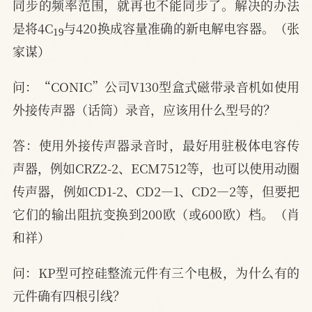
同步的频率范围，就再也不能同步了。解决的办法
19
是将4C
与420换成容量准确的新电解电容器。（张
家谋）
问：“CONIC”公司V130型盒式磁带录音机如使用
外接传声器（话筒）录音，应该用什么型号的？
答：使用外接传声器录音时，最好用驻极体电容传
声器，例如CRZ2-2、ECM7512等，也可以使用动圈
传声器，例如CD1-2、CD2—1、CD2—2等，但要把
它们的输出阻抗变换到200欧（或600欧）档。（肖
和祥）
问：KP型可控硅整流元件有三个电极，为什么有的
元件确有四根引线？