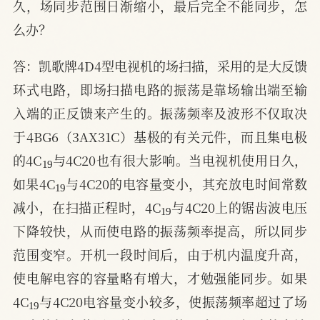
久，场同步范围日渐缩小，最后完全不能同步，怎
么办？
答：凯歌牌4D4型电视机的场扫描，采用的是大反馈
环式电路，即场扫描电路的振荡是靠场输出端至输
入端的正反馈来产生的。振荡频率及波形不仅取决
于4BG6（3AX31C）基极的有关元件，而且集电极
19
的4C
与4C20也有很大影响。当电视机使用日久，
19
如果4C
与4C20的电容量变小，其充放电时间常数
19
减小，在扫描正程时，4C
与4C20上的锯齿波电压
下降较快，从而使电路的振荡频率提高，所以同步
范围变窄。开机一段时间后，由于机内温度升高，
使电解电容的容量略有增大，才勉强能同步。如果
19
4C
与4C20电容量变小较多，使振荡频率超过了场