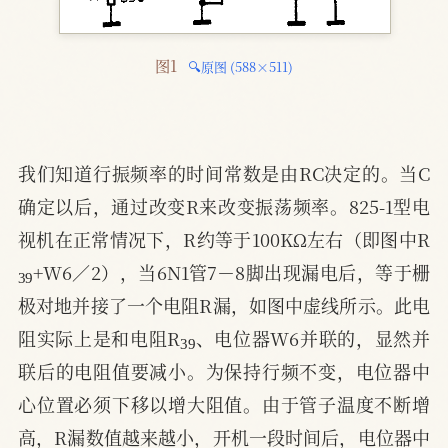
图1 
🔍原图 (588×511)
我们知道行振频率的时间常数是由RC决定的。当C
确定以后，通过改变R来改变振荡频率。825-1型电
视机在正常情况下，R约等于100KΩ左右（即图中R
39
+W6／2），当6N1管7－8脚出现漏电后，等于栅
极对地并接了一个电阻R漏，如图中虚线所示。此电
39
阻实际上是和电阻R
、电位器W6并联的，显然并
联后的电阻值要减小。为保持行频不变，电位器中
心位置必须下移以增大阻值。由于管子温度不断增
高，R漏数值越来越小，开机一段时间后，电位器中