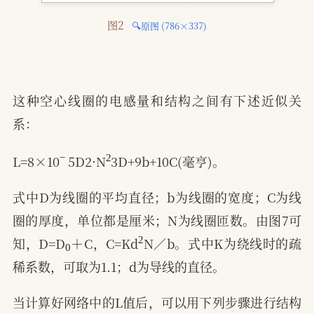
图2 
🔍原图 (786×337)
这种空心线圈的电感量和结构之间有下述近似关
系：
−
2
L=8×10
5D2·N
3D+9b+10C(毫亨)。
式中D为线圈的平均直径；b为线圈的宽度；C为线
圈的厚度，单位都是厘米；N为线圈匝数。由图7可
0
2
知，D=D
＋C，C=Kd
N／b。式中K为绕线时的疏
稀系数，可取为1.1；d为导线的直径。
当计算好网络中的L值后，可以用下列步骤进行结构