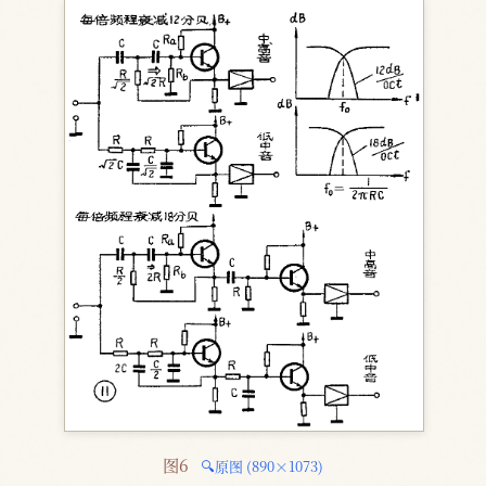
图6 
🔍原图 (890×1073)