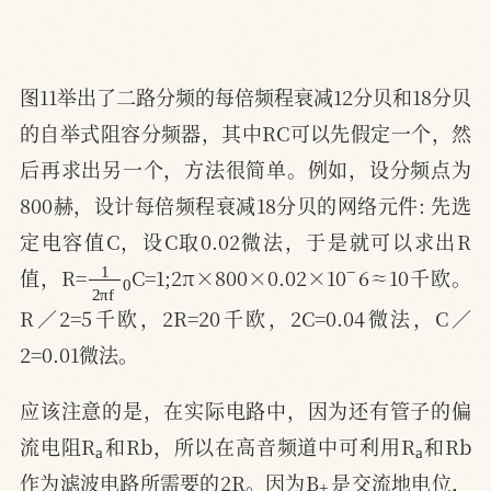
图11举出了二路分频的每倍频程衰减12分贝和18分贝
的自举式阻容分频器，其中RC可以先假定一个，然
后再求出另一个，方法很简单。例如，设分频点为
800赫，设计每倍频程衰减18分贝的网络元件: 先选
定电容值C，设C取0.02微法，于是就可以求出R
1
2
π
0
f
−
值，R=
C=1;2π×800×0.02×10
6≈10千欧。
R／2=5千欧，2R=20千欧，2C=0.04微法，C／
2=0.01微法。
应该注意的是，在实际电路中，因为还有管子的偏
a
a
流电阻R
和Rb，所以在高音频道中可利用R
和Rb
+
作为滤波电路所需要的2R。因为B
是交流地电位，