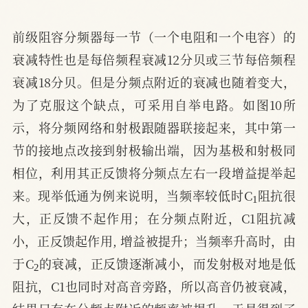
前级阻容分频器每一节（一个电阻和一个电容）的
衰减特性也是每倍频程衰减12分贝或三节每倍频程
衰减18分贝。但是分频点附近的衰减也随着变大，
为了克服这个缺点，可采用自举电路。如图10所
示，将分频网络和射极跟随器联接起来，其中第一
节的接地点改接到射极输出端，因为基极和射极同
相位，利用其正反馈将分频点左右一段增益提举起
1
来。现举低通为例来说明，当频率较低时C
阻抗很
大，正反馈不起作用；在分频点附近，C1阻抗减
小，正反馈起作用, 增益被提升；当频率升高时，由
2
于C
的衰减，正反馈逐渐减小，而发射极对地是低
阻抗，C1也同时对高音旁路，所以高音仍被衰减，