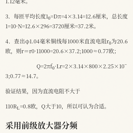
1.12毫米。
0
3．每匝平均长度1
=Dπ=4×3.14=12.6厘米，总长度
1=10·N=12.6×296=3720厘米=37.2米。
0
4．查出φ1.04毫米铜线每1000米直流电阻r
为20.6
欧，则r＝r0·11000=20.6×37.2;1000≈0.77欧；
0
−
Q=2πf
·Lr=2×3.14×800×2.25×10
3;0.77≈14.7。
验证结果，因为直流电阻不大于
L
110R
=0.8欧，Q大于10，所以可认为合适。
采用前级放大器分频