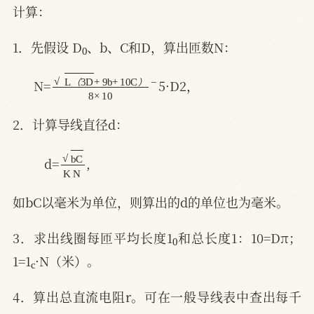
计算：
0
1．先假设 D
、b、C和D，算出匝数N：
L
8
×
（
10
3
D
+
9
b
+
10
C
−
）
N=
5·D2，
（
）
2．计算导线直径d：
b
C
K
N
d=
,
如bC以毫米为单位，则算出的d的单位也为毫米。
0
3．求出线圈每匝平均长度1
和总长度1：10=Dπ；
c
1=1
·N（米）。
4．算出总直流电阻r。可在一般导线表中查出每千
0