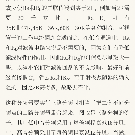
b
故应使Ra和R
的并联值凑到等于2R，例如当2R需
b
要20千欧时， Ra‖R
可有
35K‖47K,45K‖36K,60K‖30K等各种组合，可视
管子的工作电流调到合适而定。在低音通道中，Ra
b
和R
对滤波电路来说是不需要的，因为它们有降低
b
滤波特性的作用。因此Ra和R
的阻值要尽量取大一
些，以减小它们对滤波回路的不良影响。最好和前
b
级直接耦合，省去Ra和R
。至于射极跟随器的输入
阻抗，因比2R高得多，故略去不计。
这种分频器要实行三路分频时相当于把二套不同分
频点的二路分频器重合起来。图12是三路分频的例
子，其中低中音分频采用了每倍频程衰减18分贝，
中、高音分频采用了每倍频程衰减12分贝。当然，