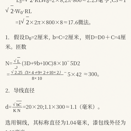
2
0
·W
·RL
2
=1
×2π×800×8≈17.6微法。
0
1．假设D
=2厘米, b=C=2厘米，则D=D0＋C=4厘
米。匝数
L
3
−
N=
(3D+9b+10C)8×10
5D2
2
＋
.25
10
（
×
2
3
）
×
8
4
×
＋
10
9
×
2
−
≈300。
=
5×42
（
＋
＋
）
2．导线直径
b
C
K
N
d=
=20×20;1.1×300≈1.1（毫米）。
选用铜线，其标称直径为1.04毫米，漆包线外径为