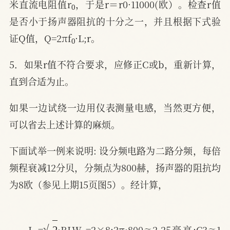
米直流电阻值r
，于是r＝r0·11000(欧）。检查r值
是否小于扬声器阻抗的十分之一，并且根据下式验
0
证Q值，Q=2πf
·L;r。
5．如果r值不符合要求，应修正C或b，重新计算，
直到合适为止。
如果一边试绕一边用仪表测量电感，当然更方便，
可以省去上述计算的麻烦。
下面试举一例来说明: 设分频电路为二路分频，每倍
频程衰减12分贝，分频点为800赫，扬声器的阻抗均
为8欧（参见上期15页图5）。经计算，
3
2
0
L
=
·RLW
=2×8;2π·800≈2.25毫亨;C3≈1