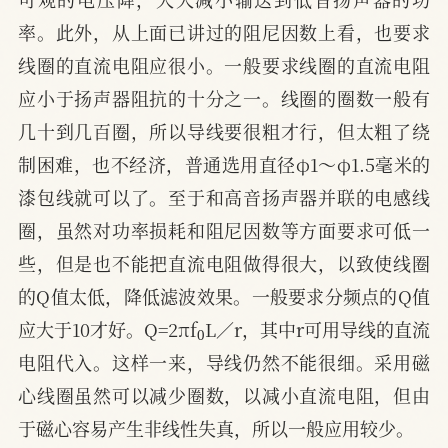
率。此外，从上面已讲过的阻尼因数上看，也要求
线圈的直流电阻应很小。一般要求线圈的直流电阻
应小于扬声器阻抗的十分之一。线圈的圈数一般有
几十到几百圈，所以导线要很粗才行，但太粗了绕
制困难，也不经济，普通选用直径φ1～φ1.5毫米的
漆包线就可以了。至于和高音扬声器并联的电感线
圈，虽然对功率损耗和阻尼因数等方面要求可低一
些，但是也不能把直流电阻做得很大，以致使线圈
的Q值太低，降低滤波效果。一般要求分频点的Q值
0
应大于10才好。Q=2πf
L／r，其中r可用导线的直流
电阻代入。这样一来，导线仍然不能很细。采用磁
心线圈虽然可以减少圈数，以减小直流电阻，但由
于磁心容易产生非线性失真，所以一般应用较少。