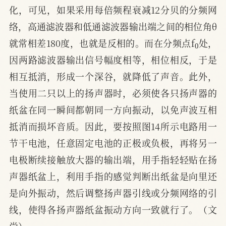
化，可见，如果采用每倍频程衰减12分贝的分频网
络，高通滤波器和低通滤波器输出端之间的相位角θ
0
就常相差180度，也就是反相的。而在分频点f
处，
因两路滤波器输出信号幅度相等，相位相反，于是
相互抵消，形成一个深谷，就降低了声音。此外，
当使用二只以上的扬声器时，必须使各只扬声器的
纸盆在同一瞬间都朝同一方向振动，以免声波互相
抵消而损坏音质。因此，要按照图14所示电路用一
节干电池，任意固定电池的正极或负极，再将另一
电极断续接触放大器的输出端，用手指轻轻贴在扬
声器纸盆上，利用手指的感觉判断出纸盆是向里还
是向外振动，然后调整扬声器引线或分频网络的引
线，使得各扬声器纸盆振动方向一致就行了。（文