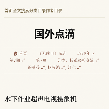
首页
全文搜索
分类目录
作者目录
国外点滴
🏠 首页
《无线电》杂志
1979年 🔗
第7期 🔗
第7页
分类：
技革经验交流 🔗
徐慧芬 🔗
,
杨昇鸿 🔗
,
泽仁 🔗
水下作业超声电视摄象机