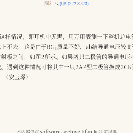
图2 
🔍原图 (222×373)
到这样情况，即耳机中无声，用万用表测一下整机总电
1
上不去，这是由于BG
质量不好，eb结导通电压较
发射极之间，如图2所示。如果两只二极管的导通电压
。遇到这种情况可将其中一只2AP型二极管换成2C
。（安玉璟）
本内容仅在
software-archive.tifan.la
独家提供