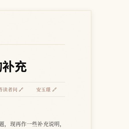
的补充
答读者问 🔗
安玉璟 🔗
题，现再作一些补充说明，