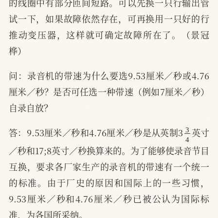
的线圈中有部分匝间短路。可以先换一只行输出管
试一下，如果故障依然存在，可再换用一只好的行
推动变压器，这样就可确定故障所在了。（景冠
桦）
问：录音机的带速为什么要选9.53厘米／秒或4.76
厘米／秒？是否可任选一种带速（例如7厘米／秒）
自录自放？
3
4
答：9.53厘米／秒和4.76厘米／秒是从英制3
英寸
／秒和17;8英寸／秒换算来的。为了能够使录音节目
互换，要求各厂家生产的录音机的带速有一个统一
的标准。由于厂史的原因和国际上的一些习惯，
9.53厘米／秒和4.76厘米／秒已被公认为国际标
准，为各国所采纳。