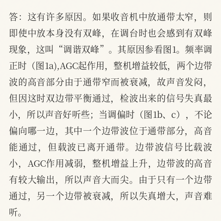
答：这有许多原因。如果收音机中放通带太窄，则
即使中放本身没有双峰，在调台时也会感到有双峰
现象，这叫“调谐双峰”。其原因参看图1。频率调
正时（图1a),AGC起作用，整机增益较低，两个边带
波的高音部分由于通带窄而被衰减，故声音发闷，
但因这时双边带平衡通过，检波出来的信号失真最
小，所以声音好听些；当调偏时（图1b、c），不论
偏向哪一边，其中一个边带波位于通带部分，高音
能通过，但载波已离开通带。边带波信号比载波
小，AGC作用减弱，整机增益上升，边带波的高音
有较大输出，所以声音大而尖。由于只有一个边带
通过，另一个边带被衰减，所以失真增大，声音难
听。