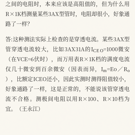
之间的电阻时，本来应该是高阻值的，但为什么用
R×1K档测量某些3AX型管时，电阻却很小，好象通
路了一样？
答:这种测法实际上检查的是穿透电流。某些3AX型
C
E
O
管穿透电流较大，比如3AX31A的I
=1000微安
（在VCE=6伏时），而万用表R×1K档的满度电流
m
o
仅几十微安到百余微安（因表而异，I
=Eo／R
），比额定ICEO还小，因此实测时测得阻值较小，
好象通路了一样，这是正常的，不能说该管穿透电
流不合格。测极间电阻以用R×100、R×10档为
宜。（王永江）