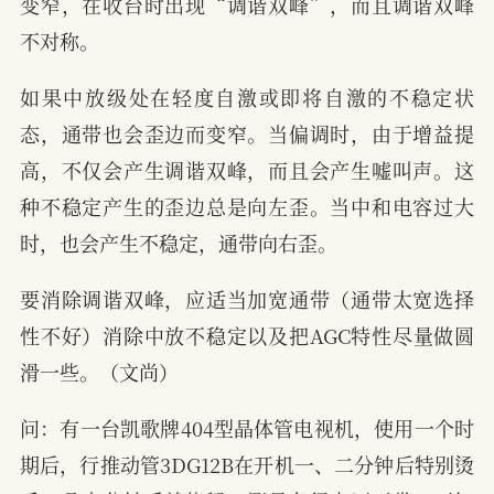
变窄，在收台时出现“调谐双峰”，而且调谐双峰
不对称。
如果中放级处在轻度自激或即将自激的不稳定状
态，通带也会歪边而变窄。当偏调时，由于增益提
高，不仅会产生调谐双峰，而且会产生嘘叫声。这
种不稳定产生的歪边总是向左歪。当中和电容过大
时，也会产生不稳定，通带向右歪。
要消除调谐双峰，应适当加宽通带（通带太宽选择
性不好）消除中放不稳定以及把AGC特性尽量做圆
滑一些。（文尚）
问：有一台凯歌牌404型晶体管电视机，使用一个时
期后，行推动管3DG12B在开机一、二分钟后特别烫