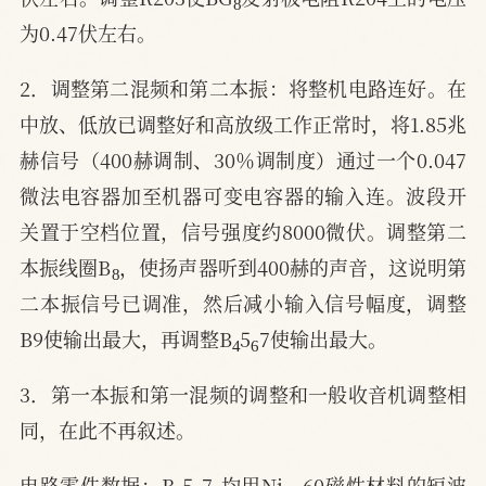
为0.47伏左右。
2．调整第二混频和第二本振：将整机电路连好。在
中放、低放已调整好和高放级工作正常时，将1.85兆
赫信号（400赫调制、30％调制度）通过一个0.047
微法电容器加至机器可变电容器的输入连。波段开
关置于空档位置，信号强度约8000微伏。调整第二
8
本振线圈B
，使扬声器听到400赫的声音，这说明第
二本振信号已调准，然后减小输入信号幅度，调整
4
6
B9使输出最大，再调整B
5
7使输出最大。
3．第一本振和第一混频的调整和一般收音机调整相
同，在此不再叙述。
4
6
8
电路零件数据：B
5
7
均用Ni—60磁性材料的短波