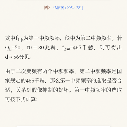
图2 
🔍原图 (905×281)
1
中
式中f
为第一中频频率，f2中为第二中频频率。若
中
L
2
中
Q
=50，f0＝30兆赫，f
=465千赫，则可得出
中
d≈56分贝。
由于二次变频有两个中频频率，第二中频频率是国
家规定的465千赫，那么第一中频频率的选取是否合
适，关系到假像抑制的好坏。第一中频频率的选取
可按下式计算：