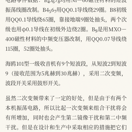
5
7
振荡线圈改制。B4
6
用QQ0.1导线绕29圈。B8初级
用QQ0.1导线绕65圈，靠接地端9圈处抽头，两个次
9
级也用φ0.1导线在初级外边绕2圈。B
是用MXO－
400磁性材料的中频变压器改制，用QQ0.07导线绕
115圈，52圈处抽头。
海鸥101型一级收音机有9个短波段，从短波2到短波
9（接收范围为5兆赫到30兆赫），采用二次变频，
波段开关采用鼓形开关。
虽然二次变频带来了一定的好处，但是由于有两个
本机振荡电路，所以比起一次变频来组合干扰将会
有所增加，同时也会产生第二镜像干扰和第二中频
干扰。但是在设计和生产中采取相应的措施把它们