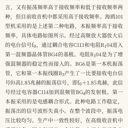
言，又有振荡频率高于接收频率和低于接收频率两
种，但目前收音机中都采用高于接收频率。海鸥101
型机采用的是上述第二种电路，本振频率高于接收
频率，具体电路如图所示。经过高频放大器放大后
0
1
的电台信号f
，通过耦合电容C113和电阻R
04进入
1
第一混频器晶体管BG4的基极。电阻R
04是为了增
强混频器的稳定性而接入的。BG6是第一本机振荡
3
管，它和第一本振线圈B
产生了一比要接收电台信
0
号f0高1.85兆赫的振荡信号，即f
＋1.85兆赫，此信
4
号经过电容器C114加到混频管BG
的发射极。第一
本振采用的是电感耦合形式。此种电路工作稳定，
振荡出的信号波形失真小。在整个波段中，振荡电
压比较均匀。生产中一致性较好，在高级收音机中