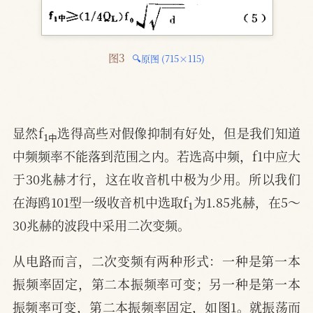
图3 
🔍原图 (715×115)
1
中
显然f
选得高些对假像抑制有好处，但是我们知道
中
中频频率不能落到范围之内。若选高中频，f1中应大
于30兆赫才行，这在收音机中极为少用。所以我们
1
在海鸥101型一级收音机中选取f
为1.85兆赫，在5～
30兆赫的波段中采用二次变频。
从电路而言，二次变频有两种形式：一种是第一本
振频率固定，第二本振频率可变；另一种是第一本
振频率可变，第二本振频率固定，如图1。就振荡而