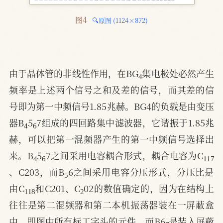
图4 
🔍原图 (1124×872)
4
由于晶体管的非线性作用，在BG
集电极处必然产生
频率是上述两个信号之和及差的信号，而其差的信
号即为第一中频信号1.85兆赫。BG4的负载是由变压
4
6
器B
5
7组成的四回路集中滤波器，它谐振于1.85兆
赫，可以把第一混频器产生的第一中频信号选择出
4
6
117
来。B
5
7之间采用电容耦合形式，耦合电容为C
5
、C203，而B
6之间采用电容分压形式，分压比是
118
2
由C
和C201、C
02的数值确定的，因为在结构上
往往是第二混频器和第二本机振荡器装在一屏蔽盒
7
中，即图中所有标工字头的元件，而B6
是装入屏蔽