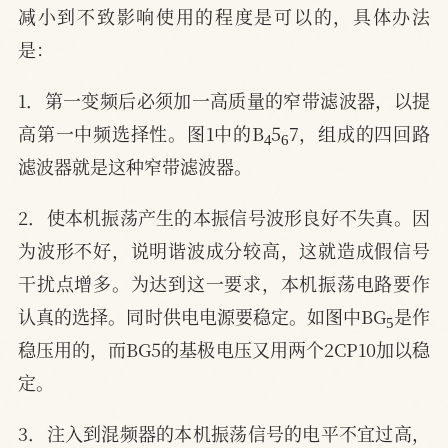
减小到不致影响使用的程度是可以的，具体办法
是：
1．第一变频后必须加一高质量的窄带滤波器，以提
4
6
高第一中频选择性。图1中的B
5
7，组成的四回路
滤波器就是这种窄带滤波器。
2．使本机振荡产生的本振信号波形良好不失真。因
为波形不好，说明谐波成分较高，这就造成假信号
干扰点增多。为达到这一要求，本机振荡电路要作
5
认真的选择。同时供电电源要稳定。如图中BG
是作
稳压用的，而BG5的基极电压又用两个2CP10加以稳
定。
3．注入到混频器的本机振荡信号的电平不宜过高，