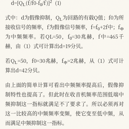
d=[Q
(f/f0-f
/f)]
  (1)
L
式中：d为假像抑制，Q
为回路的有载Q值；f0为所
0
中
接收信号的频率，f为假像信号频率，f=f
+2f中；f
中
0
为中频频率。若QL=50，f
=30兆赫，f中=465千
赫，由（1）式可计算出d=19分贝。
L
中
若Q
=50，f0=30兆赫，f
=2兆赫，从（1）式可计
中
算出d=42分贝。
由上面的简单计算可看出中频频率提高后，假像抑
制特性也提高了。但此时在收音机频率范围低端中
频抑制这一指标就满足不了要求了。所以必须再对
这一比较高的中频频率变频，使它变至低中频，从
而满足中频抑制这一指标。