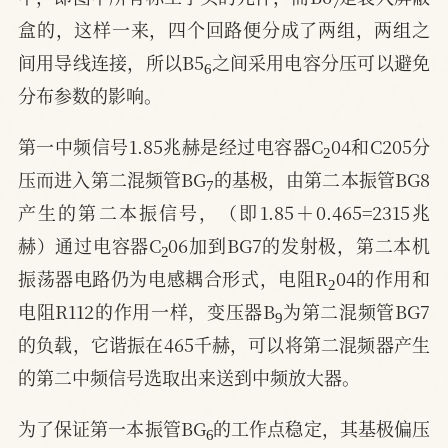
盒的，这样一来，四个回路便分成了两组，两组之
6
间用导线连接，所以B5
之间采用电容分压可以避免
分布参数的影响。
2
第一中频信号1.85兆赫是经过电容器C
04和C205分
7
压而进入第二混频管BG
的基极，由第二本振管BG8
产生的第二本振信号，（即1.85＋0.465=2315兆
2
赫）通过电容器C
06加到BG7的发射极，第二本机
2
振荡器电路仍为电感耦合形式，电阻R
04的作用和
9
电阻R112的作用一样，变压器B
为第二混频管BG7
的负载，它谐振在465千赫，可以将第二混频器产生
的第二中频信号选取出来送到中频放大器。
6
为了保证第一本振管BG
的工作点稳定，其基极偏压
5