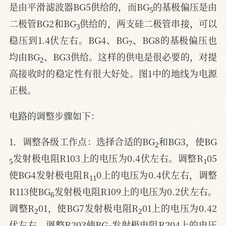
是由平滑滤波器BG5供给的，而BG
的基极偏压是由
3
二极管BG2和BG
供给的，两支硅二极管串接，可以
7
稳压到1.4伏左右。BG4、BG
、BG8的基极偏压也
2
均由BG
、BG3供给。这样的供电是很必要的，对提
高接收时的稳定性有很大好处。图1中的地线为电源
正极。
电路的调整步骤如下：
2
1．调整各级工作点：选择合适的BG
和BG3，使BG
5
1
发射极电阻R103上的电压为0.4伏左右。调整R
05
11
使BG4发射极电阻R
0上的电压为0.4伏左右，调整
6
R113使BG
发射极电阻R109上的电压为0.2伏左右。
2
2
调整R
01，使BG7发射极电阻R
01上的电压为0.42
8
伏左右。调整R203使BG
发射极电阻R204上的电压