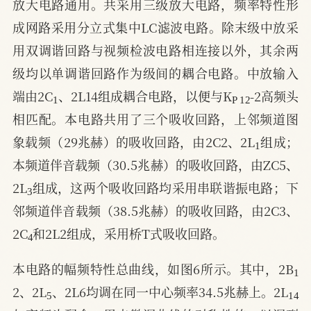
放大电路通用。共采用三级放大电路，频率特性形
成网路采用分立式集中LC滤波电路。除末级中放采
用双调谐回路与视频检波电路相连接以外，其余两
级均以单调谐回路作为级间的耦合电路。中放输入
1
P
12
端由2C
、2L14组成耦合电路，以便与K
-2高频头
相匹配。本电路共用了三个吸收回路，上邻频道图
1
象载频（29兆赫）的吸收回路，由2C2、2L
组成；
本频道伴音载频（30.5兆赫）的吸收回路，由ZC5、
3
2L
组成，这两个吸收回路均采用串联谐振电路；下
邻频道伴音载频（38.5兆赫）的吸收回路，由2C3、
4
2C
和2L2组成，采用桥T式吸收回路。
1
本电路的幅频特性总曲线，如图6所示。其中，2B
5
14
2、2L
、2L6均调在同一中心频率34.5兆赫上。2L