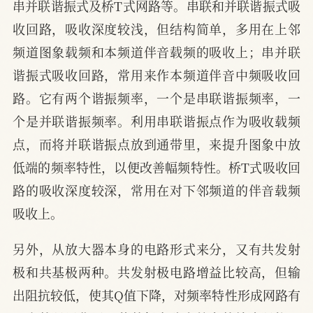
串并联谐振式及桥T式网路等。串联和并联谐振式吸
收回路，吸收深度较浅，但结构简单，多用在上邻
频道图象载频和本频道伴音载频的吸收上；串并联
谐振式吸收回路，常用来作本频道伴音中频吸收回
路。它有两个谐振频率，一个是串联谐振频率，一
个是并联谐振频率。利用串联谐振点作为吸收载频
点，而将并联谐振点放到通带里，来提升图象中放
低端的频率特性，以便改善幅频特性。桥T式吸收回
路的吸收深度较深，常用在对下邻频道的伴音载频
吸收上。
另外，从放大器本身的电路形式来分，又有共发射
极和共基极两种。共发射极电路增益比较高，但输
出阻抗较低，使其Q值下降，对频率特性形成网路有