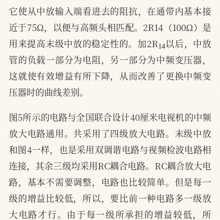
它使从中放输入端看进去的阻抗，在通带内基本接
近于75Ω，以便与高频头相匹配。2R14（100Ω）是
14
用来提高末级中放的稳定性的。加2R
以后，中放
管的负载一部分为电阻，另一部分为中频变压器，
这就使有效增益有所下降，从而改善了更换中频变
压器时的曲线差别。
图5所示的电路与全国联合设计40厘米电视机的中频
放大电路通用。共采用了四级放大电路。末级中放
和图4一样，也是采用双调谐电路与视频检波电路相
连接，其余三级均采用RC耦合电路。RC耦合放大电
路，基本不需要调整，电路也比较简单。但是每一
级的增益比较低，所以，要比前一种电路多一级放
大电路才行。由于每一级所承担的增益较低，所