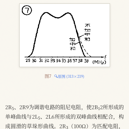
图7 
🔍原图 (313×219)
5
1
2R
、2R9为调谐电路的阻尼电阻，使2B
2所形成的
5
单峰曲线与2L
、2L6所形成的双峰曲线相配合，构
3
成圆滑的草垛形曲线。2R
（100Ω）为匹配电阻，