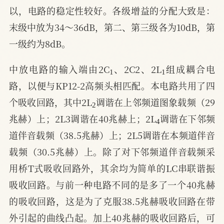
以，电路的稳定性较好。各级增益的分配大致是：
末级中放为34～36dB，第二、第三级各为10dB，第
一级约为8dB。
1
1
中放电路的输入端由2C
、2C2、2L
组成耦合电
路，以便与KP12-2高频头相匹配。本电路共用了四
2
个吸收回路，其中2L
调谐在上邻频道图象载频（29
4
兆赫）上；2L3调谐在40兆赫上；2L
调谐在下邻频
道伴音载频（38.5兆赫）上；2L5调谐在本频道伴音
载频（30.5兆赫）上。除了对下邻频道伴音载频采
用桥T式吸收回路外，其余均为简单的LC串联谐振
吸收回路。与前一种电路不同的是多了一个40兆赫
的吸收回路，这是为了克服38.5兆赫吸收回路在带
外引起的曲线凸起。加上40兆赫的吸收回路后，可