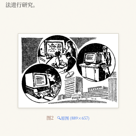
法进行研究。
图2 
🔍原图 (889×657)