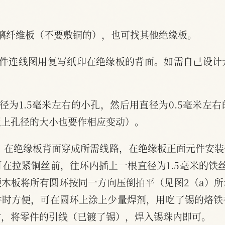
玻璃纤维板（不要敷铜的），也可找其他绝缘板。
元件连线图用复写纸印在绝缘板的背面。如需自己设计
径为1.5毫米左右的小孔，然后用直径为0.5毫米左
板上孔径的大小也要作相应变动）。
线，在绝缘板背面穿成所需线路，在绝缘板正面元件安
在拉紧铜丝前，往环内插上一根直径为1.5毫米的铁
木板将所有圆环按同一方向压倒拍平（见图2（a）
件时方便，可在圆环上涂上少量焊剂，用吃了锡的烙铁
时，将零件的引线（已镀了锡），焊入锡珠内即可。