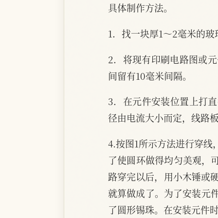
具体制作方法。
1．找一块厚1～2毫米的
2．将现有印刷电路图或
间留有10毫米间隔。
3．在元件安装位置上打直
径由电流大小而定，线路
4.按图1所示方法进行穿
了使圆环做得均匀美观，可
路穿完以后，用小木锤或硬
就算做成了。为了安装元
了圆形锡珠。在安装元件