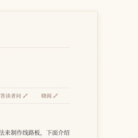
：
答读者问 🔗
晓阎 🔗
法来制作线路板，下面介绍