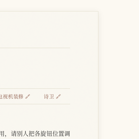
电视机装修 🔗
诗卫 🔗
用，请别人把各旋钮位置调