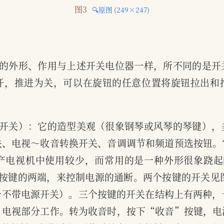
图3 
🔍原图 (249×247)
它的外形、作用与上述开关电位器一样，所不同的是开
开，推进为关，可以在旋钮的任意位置将旋钮拉出和
键开关）：它的造型美观（很象钢琴或风琴的琴键），
关、电视～收音转换开关、音调调节和频道预选按钮。
产电视机中使用较少，而常用的是一种外形很象跷起
按键的两端，来控制电源的通断。两个按键的开关见
不带电源开关）。三个按键的开关在结构上有两种，
，电视部分工作。转为收音时，按下“收音”按键，电