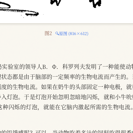
图2 
🔍原图 (816×612)
奶实验室的领导人В．Ф．科罗列夫发明了一种能使动
理状态都是由于脑部的一定频率的生物电流而产生的。
强度的生物电流。如果在奶牛的头部固定一种电极，就
导入灯泡。于是灯泡开始忽明忽暗地闪烁，就和小牛吮
这种闪烁的灯泡，就能在它脑内激起所需的生物电流
物的饥饿感呢？可以。当动物吃着多汁的饲料吃得很香