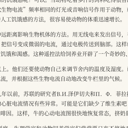
欲生物电流”频率相同的灯光或音响信号作用于动物，
种人工饥饿感的方法，很容易使动物的体重迅速增长。
种远距离影响生物机体的方法。用无线电来发出信号，
，把信号变成微弱的电流，通过电极传送到脑部。这样
生饥饿和渴感。这种遥控法给饲养业开辟了一个奇妙的
点上。他们还要使动物自己来调节舍内的温度及湿度。
电流，并根据这些生物电流自动地改变牛栏里的气候。
年以前，苏联的研究者В.И.泽伊切夫和П．Ф．菲
的心脏电流情况有些异常。可能是它们缺少了维生素吧
咖啡因。这样，牛的心动电流图很快地恢复常态，挤奶