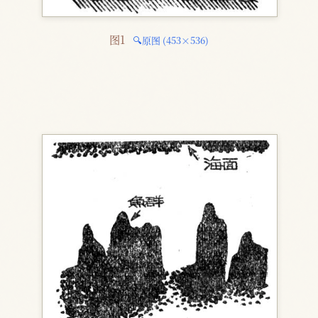
图1 
🔍原图 (453×536)