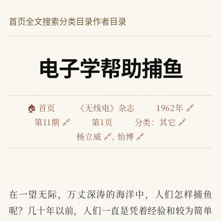
首页
全文搜索
分类目录
作者目录
电子学帮助捕鱼
🏠 首页
《无线电》杂志
1962年 🔗
第11期 🔗
第1页
分类：
其它 🔗
杨立威 🔗
,
怡博 🔗
在一望无际，万丈深涛的海洋中，人们怎样捕鱼
呢？几十年以前，人们一直是凭着经验和较为简单