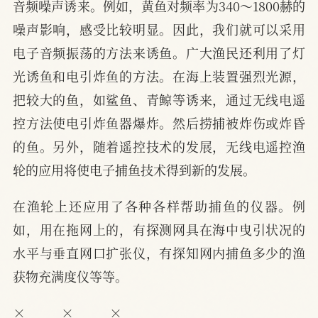
音频噪声诱来。例如，黄鱼对频率为340～1800赫的
噪声影响，感受比较明显。因此，我们就可以采用
电子音频振荡的方法来诱鱼。广大渔民还利用了灯
光诱鱼和电引炸鱼的方法。在海上装置强烈光源，
把较大的鱼，如鲨鱼、青鲸等诱来，通过无线电遥
控方法使电引炸鱼器爆炸。然后捞捕被炸伤或炸昏
的鱼。另外，随着遥控技术的发展，无线电遥控渔
轮的应用将使电子捕鱼技术得到新的发展。
在渔轮上还应用了各种各样帮助捕鱼的仪器。例
如，用在拖网上的，有探测网具在海中曳引状况的
水平与垂直网口扩张仪，有探知网内捕鱼多少的渔
获物充满度仪等等。
×          ×          ×