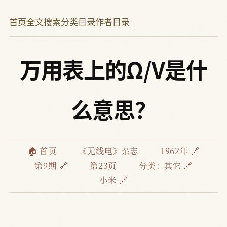
首页
全文搜索
分类目录
作者目录
万用表上的Ω/V是什
么意思？
🏠 首页
《无线电》杂志
1962年 🔗
第9期 🔗
第23页
分类：
其它 🔗
小米 🔗