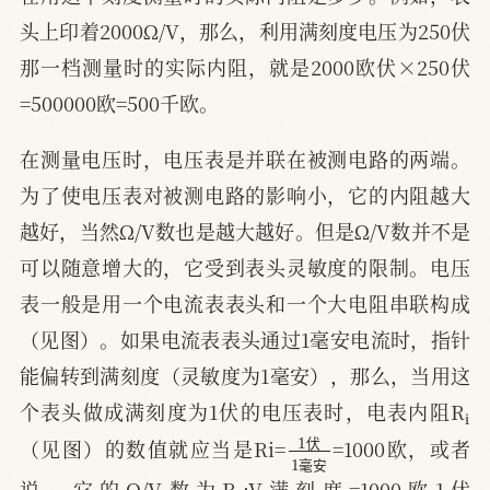
头上印着2000Ω/V，那么，利用满刻度电压为250伏
那一档测量时的实际内阻，就是2000欧伏×250伏
=500000欧=500千欧。
在测量电压时，电压表是并联在被测电路的两端。
为了使电压表对被测电路的影响小，它的内阻越大
越好，当然Ω/V数也是越大越好。但是Ω/V数并不是
可以随意增大的，它受到表头灵敏度的限制。电压
表一般是用一个电流表表头和一个大电阻串联构成
（见图）。如果电流表表头通过1毫安电流时，指针
能偏转到满刻度（灵敏度为1毫安），那么，当用这
i
个表头做成满刻度为1伏的电压表时，电表内阻R
1
毫
伏
安
1
（见图）的数值就应当是Ri=
=1000欧，或者
伏
i
毫
安
说，它的Ω/V数为R
;V满刻度=1000欧1伏