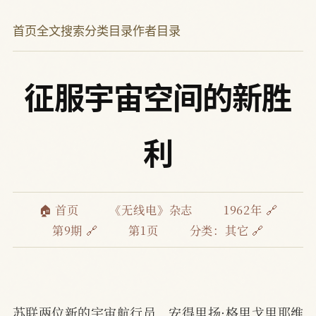
首页
全文搜索
分类目录
作者目录
征服宇宙空间的新胜
利
🏠 首页
《无线电》杂志
1962年 🔗
第9期 🔗
第1页
分类：
其它 🔗
苏联两位新的宇宙航行员，安得里扬·格里戈里耶维