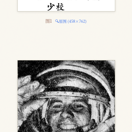
图1 
🔍原图 (458×762)