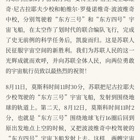
奇·尼古拉耶夫少校和帕维尔·罗曼诺维奇·波波维奇
中校，分别驾驶着“东方三号”和“东方四号”宇
宙飞船，在太空作了划时代的联合编队飞行，完成
了史无前例的科学任务后，凯旋而归。这是苏联人
民征服宇宙空间的新胜利。我们为苏联人民的这一
光辉成就而欢呼，并向苏联全体人民，向两位勇敢
的宇宙航行员致以最热烈的祝贺！
8月11日，莫斯科时间11时30分，苏联把尼古拉耶夫
少校驾驶的“东方三号”宇宙飞船，发射到围绕地
球的轨道上。第二天，8月12日，莫斯科时间11时2
分，也就是“东方三号”围绕地球飞行16圈后回到
原出发地点上空的时候，又把波波维奇中校驾驶的
“东方四号”宇宙飞船发射上去。这样，两艘宇宙