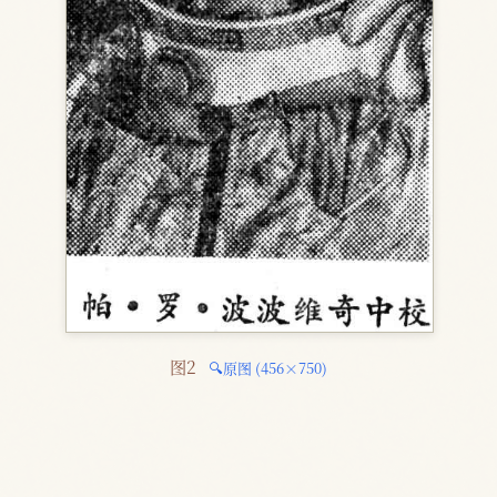
图2 
🔍原图 (456×750)