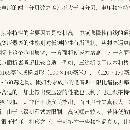
声压的两个分贝数之差）不大于14分贝；电压频率特
机频率特性的主要因素是整机高、中频选择性曲线的通
出变压器等的性能则对低频特性有所限制。从频率逼真
实际上这个范围展宽，一方面将使成本增高，另一方面
三方面折衷考虑比较合适。例如，三级机限于成本和售
165毫米或椭圆形（100×140毫米）、（120×1
0～160赫之间。假如要求放声的低音频下限比谐振频
不合适的；加上输出变压器的性能也限制了电压频率特
展到很低，则非但不能完美放出，而且声音失真很大，
面，由于三级机程式的限制，高频噪声较大。若将低放
，很不悦耳。相形之下，宁可牺牲一些频率逼真度，让