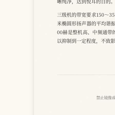
晰纯净，达到悦耳的目的
三级机的带宽要求150～35
米椭圆形扬声器的平均谐振
00赫是整机高、中频通带
以抑制到一定程度，不致影响
禁止镜像或抓取 |