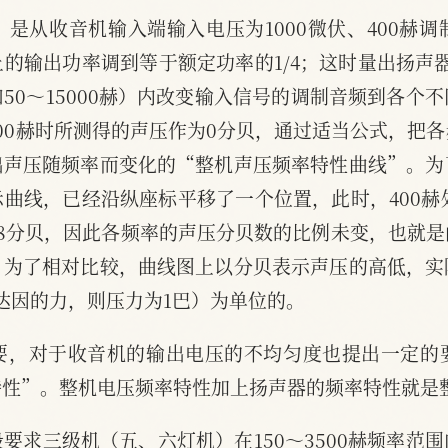
是从收音机输入端输入电压为1000微伏、400赫调
的输出功率调到等于额定功率的1/4；这时量出扬声器
50～15000赫）内改变输入信号的调制音频到各个
00赫时所测得的声压作为0分贝，通过适当公式，把
出声压随频率而变化的“整机声压频率特性曲线”。为
曲线，已经沿纵座标平移了一个位置，此时，400赫
8分贝，因此各频率的声压分贝数的比例未变，也就
。为了相对比较，曲线图上以分贝表示声压的高低，实
达因的力，则压力为1巴）为单位的。
要，对于收音机的输出电压的不均匀度也提出一定的
特性”。整机电压频率特性加上扬声器的频率特性就是
要求三级机（五、六灯机）在150～3500赫频率范