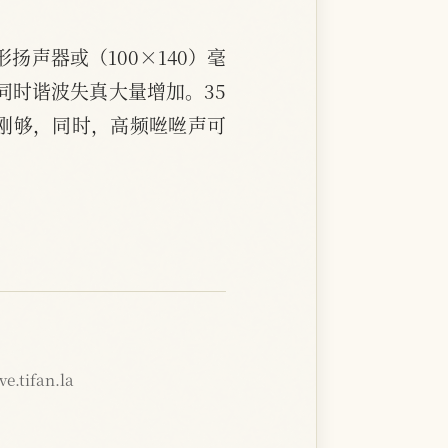
形扬声器或（100×140）毫
同时谐波失真大量增加。35
播刚够，同时，高频咝咝声可
e.tifan.la