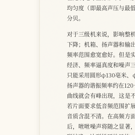
均匀度（即最高声压与最低
分贝。
对于三级机来说，影响整
下降；机箱、扬声器和输
频率范围愈宽愈好。但是
经济、频率逼真度和噪声
只能采用圆形φ130亳米、φ
扬声器的谐振频率约在12
曲线就会有峰出现，这是
若片面要求低音频范围扩
音质含混不清。在高频方
后，咝咝噪声将随之显著