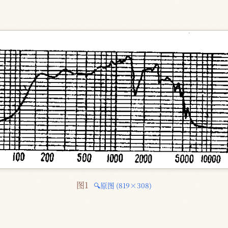
图1 
🔍原图 (819×308)