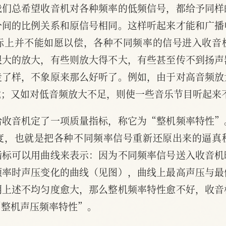
我们总希望收音机对各种频率的低频信号，都给予同样
分间的比例关系和原信号相同。这样听起来才能和广播
际上并不能如愿以偿，各种不同频率的信号进入收音
很大的放大，有些则放大得不大，有些甚至传不到扬声
走了样，不象原来那么好听了。例如，由于对高音频放
脆；又如对低音频放大不足，则使一些音乐节目听起来
给收音机定了一项质量指标，称它为“整机频率特性”
度，也就是把各种不同频率信号重新还原出来的逼真
指标可以用曲线来表示：因为不同频率信号送入收音机
频率时声压变化的曲线（见图），曲线上最高声压与最
明上述不均匀度愈大，那么整机频率特性愈不好，收音
“整机声压频率特性”。