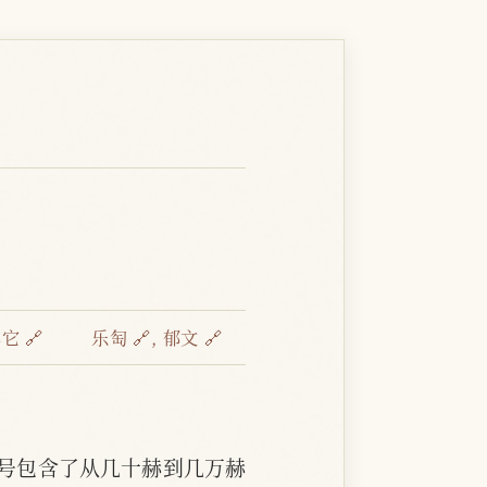
它 🔗
乐匋 🔗
,
郁文 🔗
号包含了从几十赫到几万赫