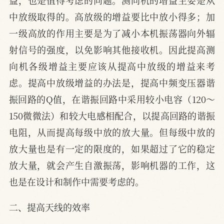
益，也是值得考虑的问题。测向机的增益主要是从
中放级取得的。高放级的增益要比中放小得多；加
一级高放的作用主要是为了减小本机振荡器向外辐
射信号的强度，以免影响其他接收机。因此提高测
向机各级增益主要应该从提高中放级的增益来考
虑。提高中放级增益的办法是，提高中频变压器谐
振回路的Q值，在谐振回路中采用较小电容（120～
150微微法）和较大电感相配合，以提高回路的谐振
电阻，从而提高每级中放的放大量。但每级中放的
放大量也是有一定的限度的，如果超过了它的稳定
放大量，就会产生自激振荡，影响机器的工作，这
也是在设计和制作中需要考虑的。
二、提高天线的效率