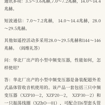
通讯多项：3.5～3.6兆赫,7.0～7.2兆赫，14.0～14.4
兆赫。
短波通信：7.0～7.2兆赫， 14.0～14.4兆赫，28.0
～29.5兆赫。
其他如遥控活动多采用28.0～29.5兆赫和144～146
兆赫。（阎维礼答）
问：华北厂出产的小型中频变压器，性能如何，怎
样使用？
答：华北厂出产的小型中频变压器是备装配超外差
式晶体管收音机使用的。该产品一套包括三只中频
变压器（XZP10—2，XZP20—2， XZP30—2）和
一只振荡线圈（XZhO—01），可配合П6型套头管