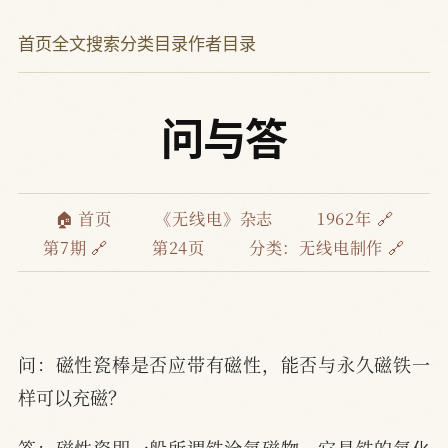
首页
全文搜索
分类目录
作者目录
问与答
🏠 首页
《无线电》杂志
1962年 🔗
第7期 🔗
第24页
分类：
无线电制作 🔗
问：磁性瓷棒是否应带有磁性，能否与永久磁铁一
样可以充磁？
答：磁性瓷即一般所谓铁淦氧磁物，它是铁的氧化