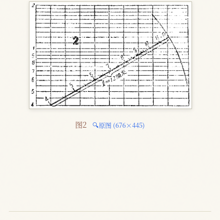
图2 
🔍原图 (676×445)