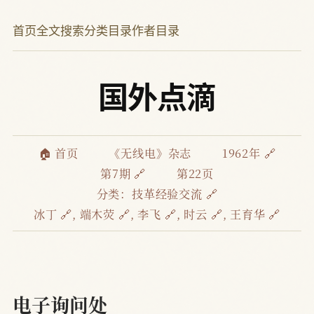
首页
全文搜索
分类目录
作者目录
国外点滴
🏠 首页
《无线电》杂志
1962年 🔗
第7期 🔗
第22页
分类：
技革经验交流 🔗
冰丁 🔗
,
端木荧 🔗
,
李飞 🔗
,
时云 🔗
,
王育华 🔗
电子询问处