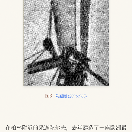
图3 
🔍原图 (289×965)
在柏林附近的采连陀尔夫，去年建造了一座欧洲最