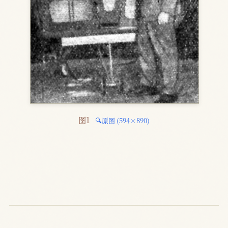
图1 
🔍原图 (594×890)