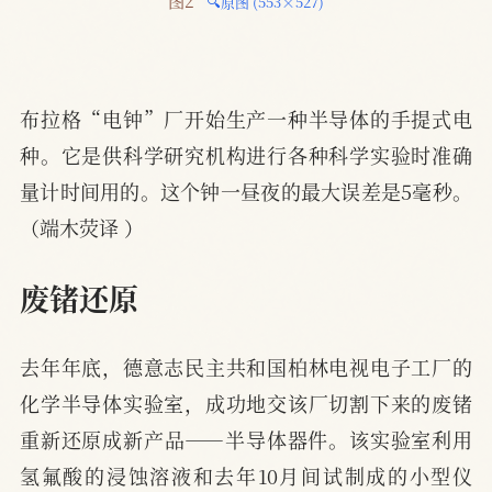
图2 
🔍原图 (553×527)
布拉格“电钟”厂开始生产一种半导体的手提式电
种。它是供科学研究机构进行各种科学实验时准确
量计时间用的。这个钟一昼夜的最大误差是5毫秒。
（端木荧译 ）
废锗还原
去年年底，德意志民主共和国柏林电视电子工厂的
化学半导体实验室，成功地交该厂切割下来的废锗
重新还原成新产品——半导体器件。该实验室利用
氢氟酸的浸蚀溶液和去年10月间试制成的小型仪