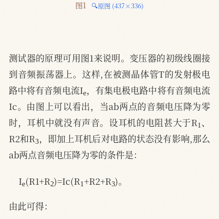
图1 
🔍原图 (437×336)
测试器的原理可用图1来说明。变压器的初级线圈接
到音频振荡器上。这样,在被测晶体管T的发射极电
e
路中将有音频电流I
，有集电极电路中将有音频电流
Ic。由图上可以看出，当ab两点的音频电压降为零
1
时，耳机中就没有声音。设耳机的电阻甚大于R
、
3
R2和R
，即加上耳机后对电路的状态没有影响,那么
ab两点音频电压降为零的条件是：
e
2
1
3
I
(R1+R
)=Ic(R
+R2+R
)。
由此可得：