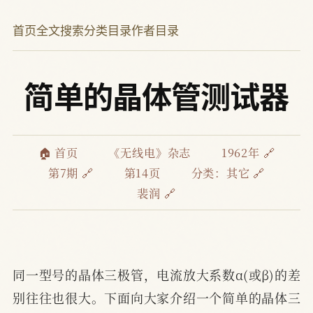
首页
全文搜索
分类目录
作者目录
简单的晶体管测试器
🏠 首页
《无线电》杂志
1962年 🔗
第7期 🔗
第14页
分类：
其它 🔗
裴润 🔗
同一型号的晶体三极管，电流放大系数α(或β)的差
别往往也很大。下面向大家介绍一个简单的晶体三