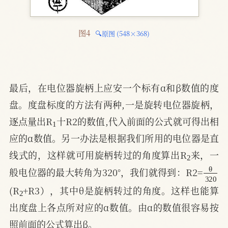
图4 
🔍原图 (548×368)
最后，在电位器旋柄上应安一个标有α和β数值的度
盘。度盘标度的方法有两种,一是旋转电位器旋柄，
1
逐点量出R
十R2的数值,代入前面的公式就可得出相
应的α数值。另一办法是根据我们所用的电位器是直
2
线式的，这样就可用旋柄转过的角度算出R
来，一
θ
320
般电位器的最大转角为320°，我们就得到：R2=
2
(R
+R3），其中θ是旋柄转过的角度。这样也能算
出度盘上各点所对应的α数值。由α的数值很容易按
照前面的公式算出β。