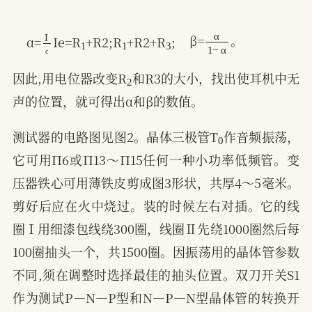
α
1
−
α
I
c
1
1
3
β=
。
α=
Ie=R
+R2;R
+R2+R
;
2
因此,用电位器改变R
和R3的大小，找出使耳机中无
声的位置，就可得出α和β的数值。
0
测试器的电路图见图2。晶体三极管T
作音频振荡，
它可用П6或П13～П15任何一种小功率低频管。变
压器铁心可用薄铁皮剪成图3形状，共厚4～5毫米。
剪好后应在火中烧过。装的时候左右对插。它的线
圈Ⅰ用细漆包线绕300圈，线圈Ⅱ先绕1000圈然后每
100圈抽头一个，共1500圈。因振荡用的晶体管参数
不同,须在调整时选择最佳的抽头位置。双刀开关S1
作为测试P—N—P型和N—P—N型晶体管的转换开
2