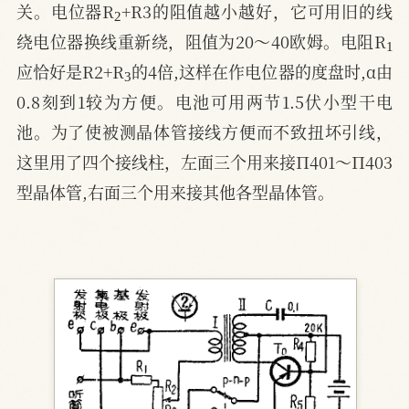
关。电位器R
+R3的阻值越小越好，它可用旧的线
1
绕电位器换线重新绕，阻值为20～40欧姆。电阻R
3
应恰好是R2+R
的4倍,这样在作电位器的度盘时,α由
0.8刻到1较为方便。电池可用两节1.5伏小型干电
池。为了使被测晶体管接线方便而不致扭坏引线，
这里用了四个接线柱，左面三个用来接П401～П403
型晶体管,右面三个用来接其他各型晶体管。