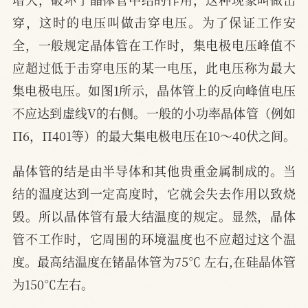
穿，这时的电压叫做击穿电压。为了保证工作安
全，一般规定晶体管在工作时，集电极电压峰值不
应超过低于击穿电压的某一电压，此电压称为最大
集电极电压。如图1所示，晶体管上的反向峰值电压
不应达到虚线V的右侧。一般的小功率晶体管（例如
П6，П401等）的最大集电极电压在10～40伏之间。
晶体管的结是由半导体和其他贵重金属制成的。当
结的温度达到一定高度时，它就会失去作用以致烧
毁。所以晶体管有最大结温度的规定。显然，晶体
管不工作时，它周围的环境温度也不应超过这个温
度。最高结温度在锗晶体管为75℃ 左右,在硅晶体管
为150℃左右。