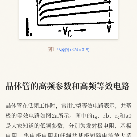
图1 
🔍原图 (324×319)
晶体管的高频参数和高频等效电路
晶体管在低频工作时，常用T型等效电路表示，共基
e
c
极的等效电路如图2a所示。图中的r
、rb、r
和a0
是大家知道的低频参数，分别为发射极电阻、基极
电阻、集电极电阻和低频共基极短路电流放大系