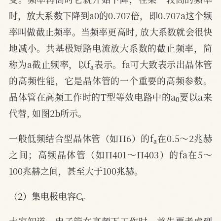
时，放大系数下降到a0的0.707倍，即0.707a这个频
率叫做截止频率。当频率更高时, 放大系数就会很快
地减小。共基极短路电流放大系数的截止频率，简
a
称为a截止频率，以f
表示。fa可大致表示出晶体管
的高频性能，它是晶体管的一个重要的高频参数。
0
晶体管在高频工作时的T型等效电路中的a
要以a来
代替, 如图2b所示。
a
一般低频结合型晶体管（如П6）的f
在0.5～2兆赫
之间；高频晶体管（如П401～П403）的fa在5～
100兆赫之间，甚至大于100兆赫。
c
（2）集电极电容C
大家知道，电子管在高频下工作时，首先要考虑到