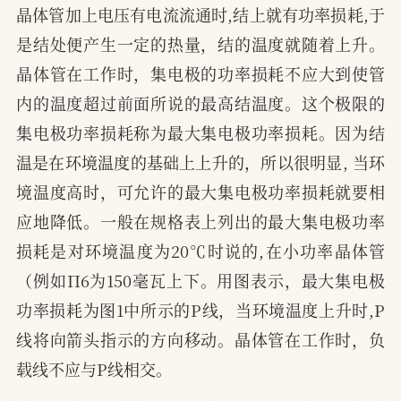
晶体管加上电压有电流流通时,结上就有功率损耗,于
是结处便产生一定的热量，结的温度就随着上升。
晶体管在工作时，集电极的功率损耗不应大到使管
内的温度超过前面所说的最高结温度。这个极限的
集电极功率损耗称为最大集电极功率损耗。因为结
温是在环境温度的基础上上升的，所以很明显, 当环
境温度高时，可允许的最大集电极功率损耗就要相
应地降低。一般在规格表上列出的最大集电极功率
损耗是对环境温度为20℃时说的,在小功率晶体管
（例如П6为150毫瓦上下。用图表示，最大集电极
功率损耗为图1中所示的P线，当环境温度上升时,P
线将向箭头指示的方向移动。晶体管在工作时，负
载线不应与P线相交。