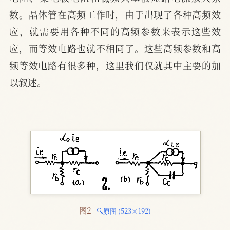
数。晶体管在高频工作时，由于出现了各种高频效
应，就需要用各种不同的高频参数来表示这些效
应，而等效电路也就不相同了。这些高频参数和高
频等效电路有很多种，这里我们仅就其中主要的加
以叙述。
图2 
🔍原图 (523×192)